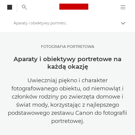
Canon Logo, back to
Aparaty i obiektywy portretowe na każdą okazję
Przeł
Canon
Zainspiruj się | Wskazówki dotyczące fotografii i wydruku oraz przewodniki dla kupujących
FOTOGRAFIA PORTRETOWA
Wskazówki i techniki dotyczące fotografii i drukowania
Aparaty i obiektywy portretowe na
każdą okazję
Uwieczniaj piękno i charakter
fotografowanego obiektu, od niemowląt i
członków rodziny po zwierzęta domowe i
świat mody, korzystając z najlepszego
podstawowego zestawu Canon do fotografii
portretowej.