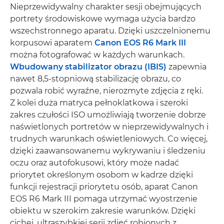
Nieprzewidywalny charakter sesji obejmujących
portrety środowiskowe wymaga użycia bardzo
wszechstronnego aparatu. Dzięki uszczelnionemu
korpusowi aparatem
Canon EOS R6 Mark III
można fotografować w każdych warunkach.
Wbudowany stabilizator obrazu (IBIS)
zapewnia
nawet 8,5-stopniową stabilizację obrazu, co
pozwala robić wyraźne, nierozmyte zdjęcia z ręki.
Z kolei duża matryca pełnoklatkowa i szeroki
zakres czułości ISO umożliwiają tworzenie dobrze
naświetlonych portretów w nieprzewidywalnych i
trudnych warunkach oświetleniowych. Co więcej,
dzięki zaawansowanemu wykrywaniu i śledzeniu
oczu oraz autofokusowi, który może nadać
priorytet określonym osobom w kadrze dzięki
funkcji rejestracji priorytetu osób, aparat Canon
EOS R6 Mark III pomaga utrzymać wyostrzenie
obiektu w szerokim zakresie warunków. Dzięki
cichej, ultraszybkiej serii zdjęć robionych z