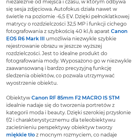
niezależnie od miejsca i czasu, w którym odbywa
się sesja zdjęciowa. Autofokus działa nawet w
świetle na poziomie -6,5 EV. Dzięki pełnoklatkowej
matrycy o rozdzielczości 32,5 MP i funkcji cichego
fotografowania z szybkością 40 kl./s aparat
Canon
EOS R6 Mark III
umożliwia niezwykle szybkie
rejestrowanie obrazu w jeszcze wyższej
rozdzielczości. Jest to idealne produkt do
fotografowania mody. Wyposażono go w niezwykle
zaawansowaną i bardzo precyzyjną funkcję
śledzenia obiektów, co pozwala utrzymywać
wyostrzenie obiektu.
Obiektyw
Canon RF 85mm F2 MACRO IS STM
idealnie nadaje się do tworzenia portretów z
kategorii moda i beauty. Dzięki szerokiej przysłonie
f/2 i charakterystycznemu dla teleobiektywu
zacieśnieniu perspektywy obiektyw tworzy
miękkie tło
z mocnym rozmyciem, co nadaje