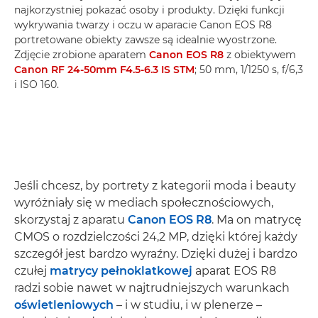
najkorzystniej pokazać osoby i produkty. Dzięki funkcji
wykrywania twarzy i oczu w aparacie Canon EOS R8
portretowane obiekty zawsze są idealnie wyostrzone.
Zdjęcie zrobione aparatem
Canon EOS R8
z obiektywem
Canon RF 24-50mm F4.5-6.3 IS STM
; 50 mm, 1/1250 s, f/6,3
i ISO 160.
Jeśli chcesz, by portrety z kategorii moda i beauty
wyróżniały się w mediach społecznościowych,
skorzystaj z aparatu
Canon EOS R8
. Ma on matrycę
CMOS o rozdzielczości 24,2 MP, dzięki której każdy
szczegół jest bardzo wyraźny. Dzięki dużej i bardzo
czułej
matrycy pełnoklatkowej
aparat EOS R8
radzi sobie nawet w najtrudniejszych warunkach
oświetleniowych
– i w studiu, i w plenerze –