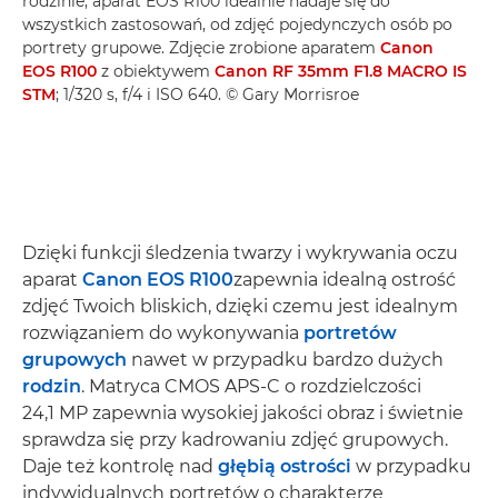
rodzinie, aparat EOS R100 idealnie nadaje się do
wszystkich zastosowań, od zdjęć pojedynczych osób po
portrety grupowe. Zdjęcie zrobione aparatem
Canon
EOS R100
z obiektywem
Canon RF 35mm F1.8 MACRO IS
STM
; 1/320 s, f/4 i ISO 640. © Gary Morrisroe
Dzięki funkcji śledzenia twarzy i wykrywania oczu
aparat
Canon EOS R100
zapewnia idealną ostrość
zdjęć Twoich bliskich, dzięki czemu jest idealnym
rozwiązaniem do wykonywania
portretów
grupowych
nawet w przypadku bardzo dużych
rodzin
. Matryca CMOS APS-C o rozdzielczości
24,1 MP zapewnia wysokiej jakości obraz i świetnie
sprawdza się przy kadrowaniu zdjęć grupowych.
Daje też kontrolę nad
głębią ostrości
w przypadku
indywidualnych portretów o charakterze