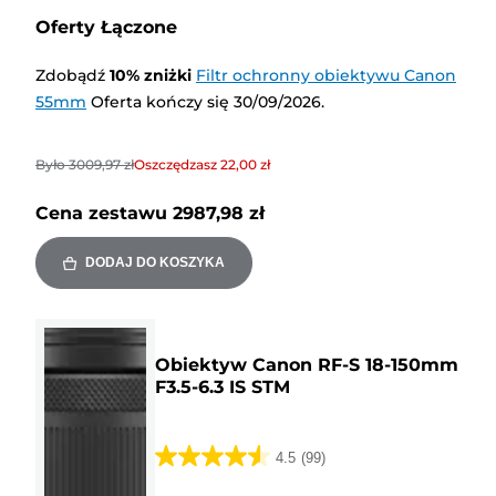
Oferty Łączone
Zdobądź
10
%
zniżki
Filtr ochronny obiektywu Canon
55mm
Oferta kończy się 30/09/2026.
Było
3009,97 zł
Oszczędzasz
22,00 zł
Cena zestawu
2987,98 zł
DODAJ DO KOSZYKA
Obiektyw Canon RF-S 18-150mm
F3.5-6.3 IS STM
4.5
(99)
4.5
na