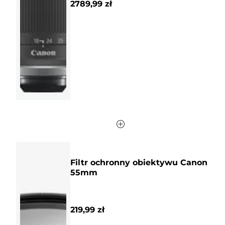
2789,99 zł
5
gwiazdek.
99
Recenzji
Filtr ochronny obiektywu Canon
55mm
219,99 zł