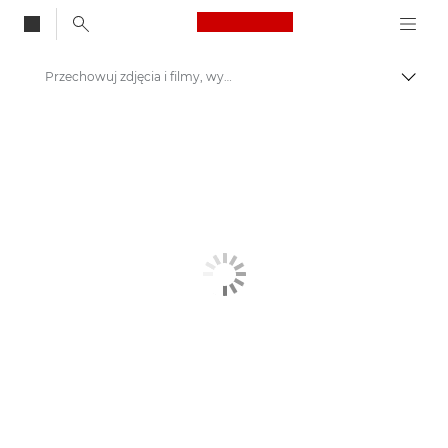
Canon Logo, back to
Przechowuj zdjęcia i filmy, wydając mniej
Przeł
Canon