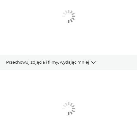
Przechowuj zdjęcia i filmy, wydając mniej
KORZYŚCI
POZIOMY
JAK TO DZIAŁA?
DOŁĄCZ DO KLUBU