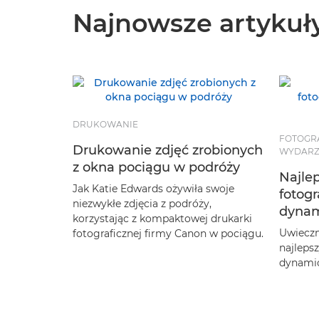
Najnowsze artykuł
DRUKOWANIE
FOTOGR
Drukowanie zdjęć zrobionych
WYDAR
z okna pociągu w podróży
Najle
Jak Katie Edwards ożywiła swoje
fotog
niezwykłe zdjęcia z podróży,
dynam
korzystając z kompaktowej drukarki
Uwieczn
fotograficznej firmy Canon w pociągu.
najleps
dynamic