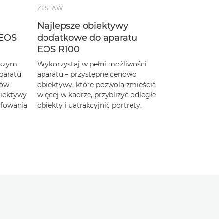
ZESTAW
Najlepsze obiektywy
 EOS
dodatkowe do aparatu
EOS R100
pszym
Wykorzystaj w pełni możliwości
paratu
aparatu – przystępne cenowo
wów
obiektywy, które pozwolą zmieścić
biektywy
więcej w kadrze, przybliżyć odległe
afowania
obiekty i uatrakcyjnić portrety.