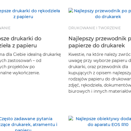
ANIE
DRUKOWANIE I TWORZENIE
psze drukarki do
Najlepszy przewodnik 
ieła z papieru
papierze do drukarek
a dla Ciebie idealną drukarkę
Kwestie, na które należy zwróc
ych zastosowań – od
uwagę przy wyborze papieru 
ych projektów po
drukarki, oraz przewodnik dla
onalne wykończenie.
kupujących z opisem najlepsz
rodzajów papieru do drukowan
zdjęć, rękodzieła, dokumentó
biurowych i innych materiałów