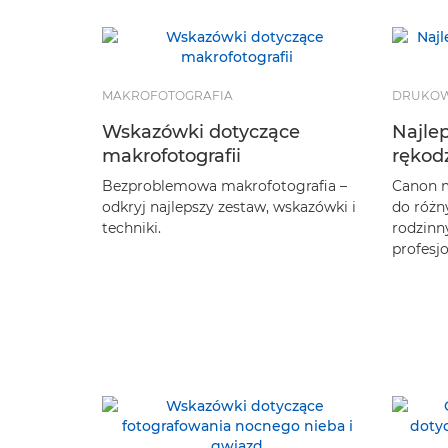
MAKROFOTOGRAFIA
DRUKOW
Wskazówki dotyczące
Najle
makrofotografii
rękodz
Bezproblemowa makrofotografia –
Canon m
odkryj najlepszy zestaw, wskazówki i
do różn
techniki.
rodzinn
profesj