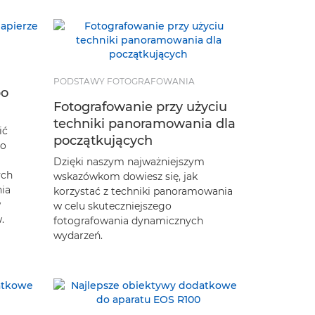
PODSTAWY FOTOGRAFOWANIA
po
Fotografowanie przy użyciu
techniki panoramowania dla
ić
początkujących
do
Dzięki naszym najważniejszym
ych
wskazówkom dowiesz się, jak
ia
korzystać z techniki panoramowania
w
w celu skuteczniejszego
.
fotografowania dynamicznych
wydarzeń.