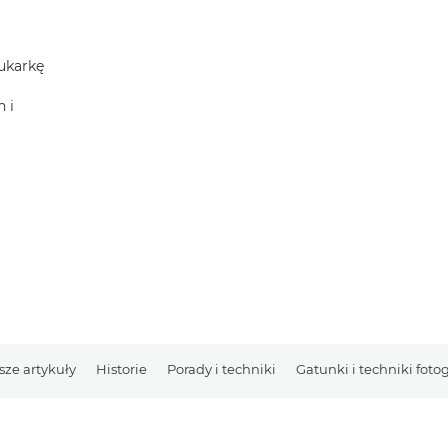
rukarkę
 i
ze artykuły
Historie
Porady i techniki
Gatunki i techniki foto