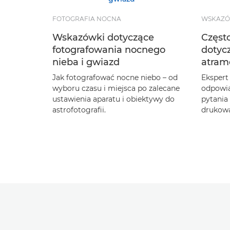
FOTOGRAFIA NOCNA
WSKAZÓ
Wskazówki dotyczące
Częst
fotografowania nocnego
dotyc
nieba i gwiazd
atram
Jak fotografować nocne niebo – od
Ekspert
wyboru czasu i miejsca po zalecane
odpowia
ustawienia aparatu i obiektywy do
pytania
astrofotografii.
drukowa