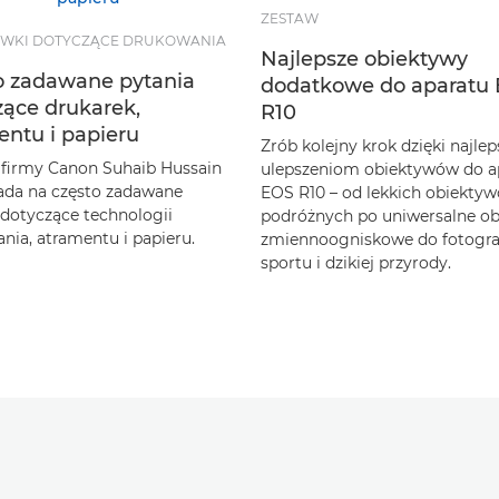
ZESTAW
WKI DOTYCZĄCE DRUKOWANIA
Najlepsze obiektywy
o zadawane pytania
dodatkowe do aparatu
zące drukarek,
R10
entu i papieru
Zrób kolejny krok dzięki najle
 firmy Canon Suhaib Hussain
ulepszeniom obiektywów do a
da na często zadawane
EOS R10 – od lekkich obiekty
 dotyczące technologii
podróżnych po uniwersalne o
nia, atramentu i papieru.
zmiennoogniskowe do fotogr
sportu i dzikiej przyrody.