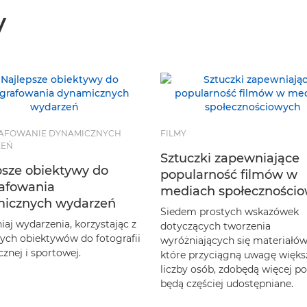
y
AFOWANIE DYNAMICZNYCH
FILMY
ZEŃ
Sztuczki zapewniające
psze obiektywy do
popularność filmów w
rafowania
mediach społeczności
icznych wydarzeń
Siedem prostych wskazówek
iaj wydarzenia, korzystając z
dotyczących tworzenia
zych obiektywów do fotografii
wyróżniających się materiałów
znej i sportowej.
które przyciągną uwagę więks
liczby osób, zdobędą więcej po
będą częściej udostępniane.