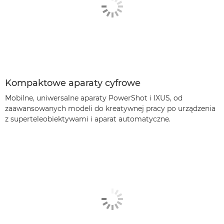
PowerShot SX710 HS

PowerShot ZOOM

PowerShot N2

Kompaktowe aparaty cyfrowe
PowerShot G9 X Mark II

Mobilne, uniwersalne aparaty PowerShot i IXUS, od
zaawansowanych modeli do kreatywnej pracy po urządzenia
PowerShot SX720 HS

z superteleobiektywami i aparat automatyczne.
PowerShot SX60 HS

PowerShot SX620 HS

PowerShot N

PowerShot G9 X

PowerShot SX530 HS