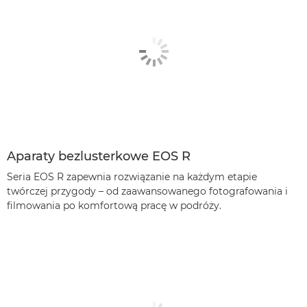
IXUS 265 HS

PowerShot SX170 IS

PowerShot G16

PowerShot G3 X

PowerShot S200

PowerShot G5 X
Aparaty bezlusterkowe EOS R

Seria EOS R zapewnia rozwiązanie na każdym etapie
PowerShot SX410 IS

twórczej przygody – od zaawansowanego fotografowania i
filmowania po komfortową pracę w podróży.
PowerShot SX700 HS

PowerShot SX420 IS

PowerShot SX400 IS

PowerShot N100
