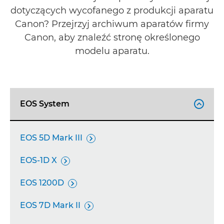
dotyczących wycofanego z produkcji aparatu
WSPARCIE
Canon? Przejrzyj archiwum aparatów firmy
Canon, aby znaleźć stronę określonego
modelu aparatu.
EOS System

EOS 5D Mark III

EOS-1D X

EOS 1200D

EOS 7D Mark II
