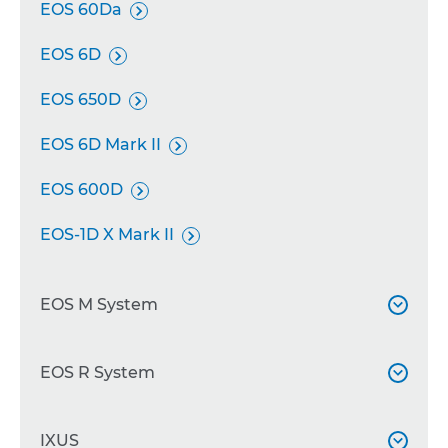
EOS 60Da

EOS 6D

EOS 650D

EOS 6D Mark II

EOS 600D

EOS-1D X Mark II

EOS M System

EOS M5
EOS R System


EOS M50

EOS R
IXUS

