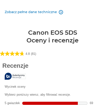
Zobacz pełne dane techniczne

Canon EOS 5DS
Oceny i recenzje
4.8
(81)
4.8
na
5
gwiazdek.
81
Recenzji