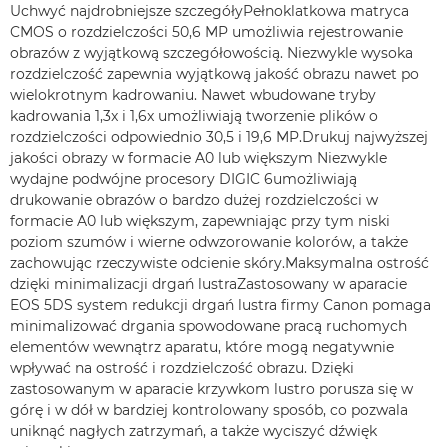
Uchwyć najdrobniejsze szczegółyPełnoklatkowa matryca
CMOS o rozdzielczości 50,6 MP umożliwia rejestrowanie
obrazów z wyjątkową szczegółowością. Niezwykle wysoka
rozdzielczość zapewnia wyjątkową jakość obrazu nawet po
wielokrotnym kadrowaniu. Nawet wbudowane tryby
kadrowania 1,3x i 1,6x umożliwiają tworzenie plików o
rozdzielczości odpowiednio 30,5 i 19,6 MP.Drukuj najwyższej
jakości obrazy w formacie A0 lub większym Niezwykle
wydajne podwójne procesory DIGIC 6umożliwiają
drukowanie obrazów o bardzo dużej rozdzielczości w
formacie A0 lub większym, zapewniając przy tym niski
poziom szumów i wierne odwzorowanie kolorów, a także
zachowując rzeczywiste odcienie skóry.Maksymalna ostrość
dzięki minimalizacji drgań lustraZastosowany w aparacie
EOS 5DS system redukcji drgań lustra firmy Canon pomaga
minimalizować drgania spowodowane pracą ruchomych
elementów wewnątrz aparatu, które mogą negatywnie
wpływać na ostrość i rozdzielczość obrazu. Dzięki
zastosowanym w aparacie krzywkom lustro porusza się w
górę i w dół w bardziej kontrolowany sposób, co pozwala
uniknąć nagłych zatrzymań, a także wyciszyć dźwięk