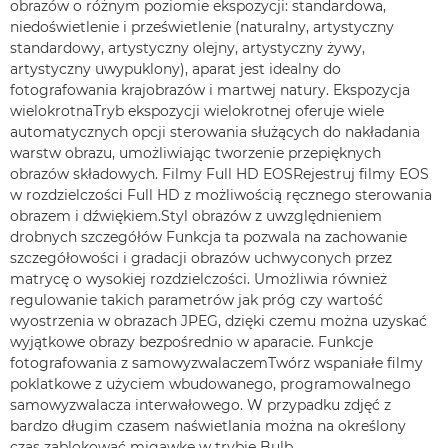
obrazów o różnym poziomie ekspozycji: standardowa,
niedoświetlenie i prześwietlenie (naturalny, artystyczny
standardowy, artystyczny olejny, artystyczny żywy,
artystyczny uwypuklony), aparat jest idealny do
fotografowania krajobrazów i martwej natury. Ekspozycja
wielokrotnaTryb ekspozycji wielokrotnej oferuje wiele
automatycznych opcji sterowania służących do nakładania
warstw obrazu, umożliwiając tworzenie przepięknych
obrazów składowych. Filmy Full HD EOSRejestruj filmy EOS
w rozdzielczości Full HD z możliwością ręcznego sterowania
obrazem i dźwiękiem.Styl obrazów z uwzględnieniem
drobnych szczegółów Funkcja ta pozwala na zachowanie
szczegółowości i gradacji obrazów uchwyconych przez
matrycę o wysokiej rozdzielczości. Umożliwia również
regulowanie takich parametrów jak próg czy wartość
wyostrzenia w obrazach JPEG, dzięki czemu można uzyskać
wyjątkowe obrazy bezpośrednio w aparacie. Funkcje
fotografowania z samowyzwalaczemTwórz wspaniałe filmy
poklatkowe z użyciem wbudowanego, programowalnego
samowyzwalacza interwałowego. W przypadku zdjęć z
bardzo długim czasem naświetlania można na określony
czas zablokować migawkę w trybie Bulb.