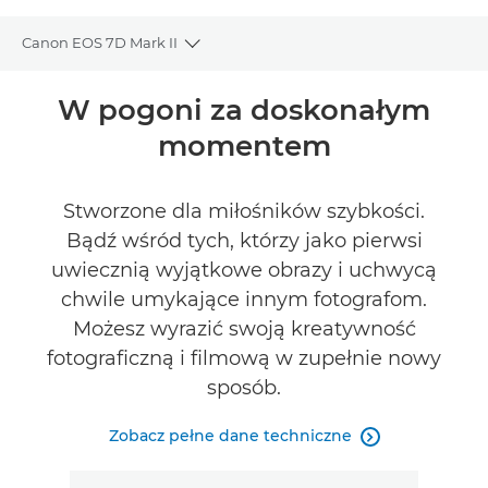
Canon EOS 7D Mark II
Toggle breadcrumbs
Wprowadzenie
W pogoni za doskonałym
momentem
Dane techniczne
Recenzje
Stworzone dla miłośników szybkości.
Bądź wśród tych, którzy jako pierwsi
ZNAJDŹ SPRZEDAWCĘ
uwiecznią wyjątkowe obrazy i uchwycą
No Sellers Found
chwile umykające innym fotografom.
Możesz wyrazić swoją kreatywność
fotograficzną i filmową w zupełnie nowy
sposób.
Zobacz pełne dane techniczne
