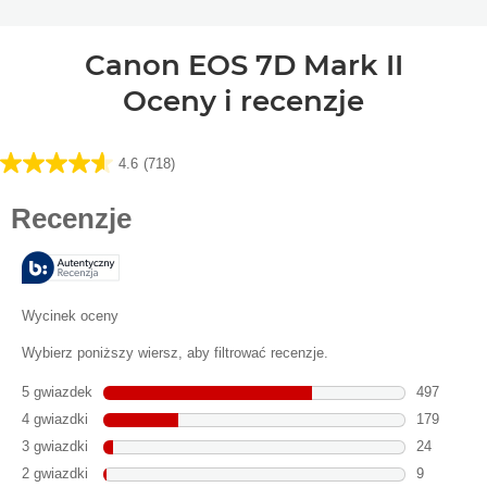
Canon EOS 7D Mark II
Oceny i recenzje
4.6
(718)
4.6
na
5
gwiazdek.
718
Recenzji