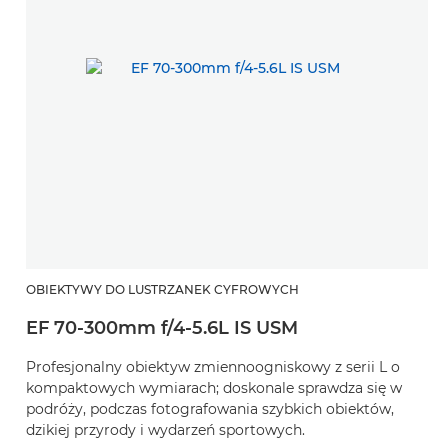
OBIEKTYWY DO LUSTRZANEK CYFROWYCH
O
EF 70-300mm f/4-5.6L IS USM
E
Profesjonalny obiektyw zmiennoogniskowy z serii L o
W
kompaktowych wymiarach; doskonale sprawdza się w
pr
podróży, podczas fotografowania szybkich obiektów,
s
dzikiej przyrody i wydarzeń sportowych.
or