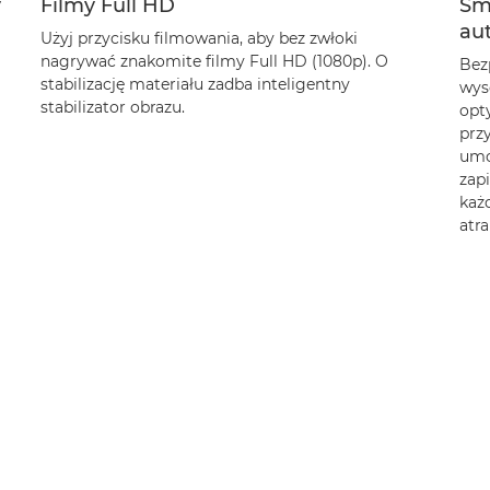
y
Filmy Full HD
Sm
au
Użyj przycisku filmowania, aby bez zwłoki
nagrywać znakomite filmy Full HD (1080p). O
Bez
stabilizację materiału zadba inteligentny
wyso
stabilizator obrazu.
opt
prz
umo
zap
każ
atra