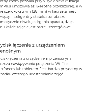
rotny zoom pozwala przybliżyć obiekt (funkcja
mPlus umożliwia aż 16-krotne przybliżenie), a w
bie szerokokątnym (28 mm) w kadrze zmieści
więcej. Inteligentny stabilizator obrazu
omatycznie niweluje drgania aparatu, dzięki
u każde zdjęcie jest ostre i szczegółowe.
ycisk łączenia z urządzeniem
zenośnym
ycisk łączenia z urządzeniem przenośnym
aszcza nawiązywanie połączenia Wi-Fi ze
rtfonem lub tabletem. Jest bardzo przydatny w
ypadku częstego udostępniania zdjęć.