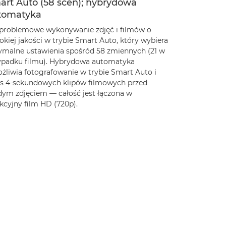
art Auto (58 scen); hybrydowa
tomatyka
problemowe wykonywanie zdjęć i filmów o
kiej jakości w trybie Smart Auto, który wybiera
ymalne ustawienia spośród 58 zmiennych (21 w
ypadku filmu). Hybrydowa automatyka
żliwia fotografowanie w trybie Smart Auto i
is 4-sekundowych klipów filmowych przed
dym zdjęciem — całość jest łączona w
kcyjny film HD (720p).