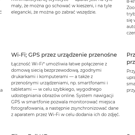
8-k
mały, że można go schować w kieszeni, i na tyle
Zoo
ć
elegancki, że można go zabrać wszędzie.
try
się 
aut
czem
Wi-Fi; GPS przez urządzenie przenośne
Prz
pr
Łączność Wi-Fi* umożliwia łatwe połączenie z
domową siecią bezprzewodową, zgodnymi
Prz
drukarkami i komputerami — a także z
upr
przenośnymi urządzeniami, np. smartfonami i
sma
tabletami — w celu szybkiego, wygodnego
ka
prz
udostępniania obrazów online. System nawigacji
GPS w smartfonie pozwala monitorować miejsca
fotografowania, a następnie zsynchronizować dane
z aparatem przez Wi-Fi w celu dodania ich do zdjęć.