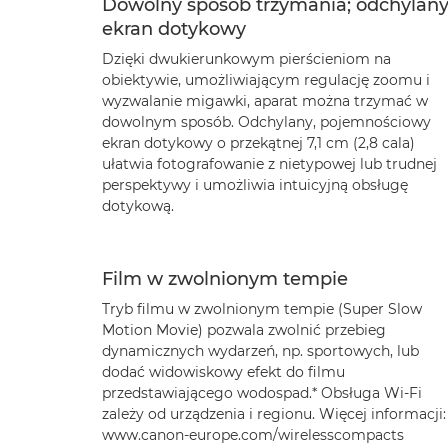
Dowolny sposób trzymania; odchylan
ekran dotykowy
Dzięki dwukierunkowym pierścieniom na
obiektywie, umożliwiającym regulację zoomu i
wyzwalanie migawki, aparat można trzymać w
dowolnym sposób. Odchylany, pojemnościowy
ekran dotykowy o przekątnej 7,1 cm (2,8 cala)
ułatwia fotografowanie z nietypowej lub trudnej
perspektywy i umożliwia intuicyjną obsługę
dotykową.
Film w zwolnionym tempie
Tryb filmu w zwolnionym tempie (Super Slow
Motion Movie) pozwala zwolnić przebieg
dynamicznych wydarzeń, np. sportowych, lub
dodać widowiskowy efekt do filmu
przedstawiającego wodospad.* Obsługa Wi-Fi
zależy od urządzenia i regionu. Więcej informacji:
www.canon-europe.com/wirelesscompacts