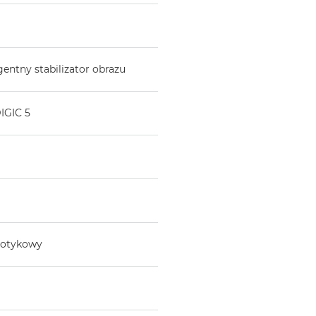
ntny stabilizator obrazu
IGIC 5
dotykowy