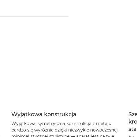
Wyjątkowa konstrukcja
Sz
kr
Wyjątkowa, symetryczna konstrukcja z metalu
sta
bardzo się wyróżnia dzięki niezwykle nowoczesnej,
ć
minimalistycznej stylistyce — aparat jest na tyle