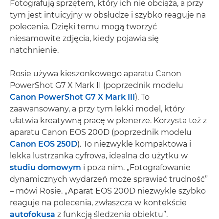
Fotografują sprzętem, który ich nie obciąża, a przy
tym jest intuicyjny w obsłudze i szybko reaguje na
polecenia. Dzięki temu mogą tworzyć
niesamowite zdjęcia, kiedy pojawia się
natchnienie.
Rosie używa kieszonkowego aparatu Canon
PowerShot G7 X Mark II (poprzednik modelu
Canon PowerShot G7 X Mark III
). To
zaawansowany, a przy tym lekki model, który
ułatwia kreatywną pracę w plenerze. Korzysta też z
aparatu Canon EOS 200D (poprzednik modelu
Canon EOS 250D
). To niezwykle kompaktowa i
lekka lustrzanka cyfrowa, idealna do użytku w
studiu domowym
i poza nim. „Fotografowanie
dynamicznych wydarzeń może sprawiać trudność”
– mówi Rosie. „Aparat EOS 200D niezwykle szybko
reaguje na polecenia, zwłaszcza w kontekście
autofokusa
z funkcją śledzenia obiektu”.