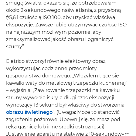
smugę światła, okazało się, że potrzebowałam
około 2-sekundowego naświetlania, z przysłoną
f/5,6 i czułością ISO 100, aby uzyskać właściwą
ekspozycję. Zawsze lubię utrzymywać czułość ISO
na najniższym możliwym poziomie, aby
zmaksymalizować jakość obrazu i ograniczyć
szumy”.
Eletrico stworzył równie efektowny obraz,
wykorzystując codzienne przedmioty
gospodarstwa domowego. „Włożyłem tlące się
kawałki waty do metalowej trzepaczki kuchennej”
– wyjaśnia. „Zawirowanie trzepaczki na kawałku
struny wywołało iskry, a długi czas ekspozycji
wynoszący 13 sekund był właściwy do stworzenia
obrazu świetlnego
”. (Uwaga: Może to stanowić
zagrożenie pożarowe. Upewnij się, że masz pod
ręką gaśnicę lub inne środki ostrożności).
„Ustawienie aparatu na statywie z 10-sekundowym