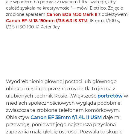
ale wpadłem na pomysł z użyciem filtra szarego, aby
całość zyskała na kreatywności” – mówi Eletrico. Zdjęcie
zrobione aparatem
Canon EOS M50 Mark II
z obiektywem
Canon EF-M 18-150mm f/3.5-6.3 IS STM
; 18 mm, 1/100 s,
f/3,5 i ISO 100. © Peter Jay
Wyodrębnienie głównej postaci lub głównego
obiektu ujęcia poprzez rozmycie tła to jedna z
ulubionych technik Rosie. „Większość
portretów
w
mediach społecznościowych wygląda podobnie,
zwłaszcza te zrobione telefonem komórkowym.
Obiektyw
Canon EF 35mm f/1.4L II USM
daje mi
przewagę, ponieważ jego najszersza przysłona
zapewnia małą głębię ostrości. Pozwala to skupić