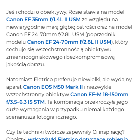
Jeśli chodzi o obiektywy, Rosie stawia na model
Canon EF 35mm f/1.4L II USM
ze względu na
niewiarygodnie małą głębię ostrości oraz na model
Canon EF 24-70mm f/2.8L USM (poprzednik
modelu
Canon EF 24-70mm f/2.8L II USM
), który
cechuje się wszechstronnością obiektywu
zmiennoogniskowego i bezkompromisową
jakością obrazu.
Natomiast Eletrico preferuje niewielki, ale wydajny
aparat
Canon EOS M50 Mark II
i niezwykle
wszechstronny obiektyw
Canon EF-M 18-150mm
f/3.5–6.3 IS STM
. Ta kombinacja przekroczyła jego
duże wymagania w przypadku niemal każdego
scenariusza fotograficznego.
Czy te techniki twórcze zapewniły Ci inspirację?
Obejrzyj
wskazówki Eletrico dotyczące robienia