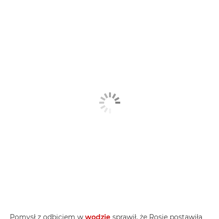
Pomysł z odbiciem w
wodzie
sprawił, że Rosie postawiła