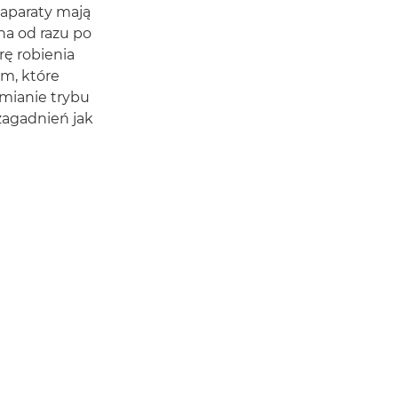
e aparaty mają
żna od razu po
rę robienia
em, które
zmianie trybu
 zagadnień jak