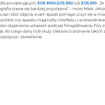
dla początkujących:
EOS R100,
EOS R50
lub
EOS R10
. „T
tografia stanie się bardziej przystępna” – mówi Mark. „Mo
zacząć robić zdjęcia, a sam aparat pomaga uczyć się w mia
ystkie trzy aparaty mają tryby interfejsu z przewodniki
ste objaśnienia ustawień podczas fotografowania. Przy 
je, do czego dany tryb służy. Ułatwia to poznanie takich
spozycja i oświetlenie.