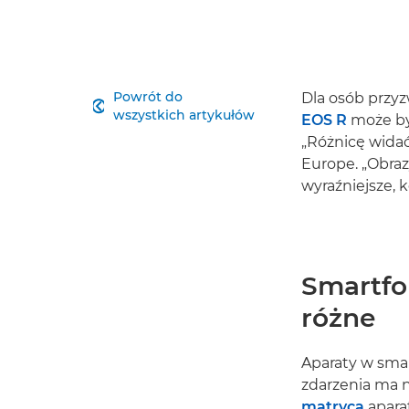
Powrót do
Dla osób przy

wszystkich artykułów
EOS R
może być
„Różnicę widać
Europe. „Obraz
wyraźniejsze, k
Smartfon
różne
Aparaty w smar
zdarzenia ma n
matryca
aparat