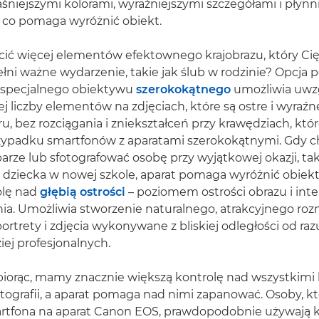
śniejszymi kolorami, wyraźniejszymi szczegółami i płyn
 co pomaga wyróżnić obiekt.
ć więcej elementów efektownego krajobrazu, który Cię 
łni ważne wydarzenie, takie jak ślub w rodzinie? Opcja 
a specjalnego obiektywu
szerokokątnego
umożliwia uwz
ej liczby elementów na zdjęciach, które są ostre i wyraźn
u, bez rozciągania i zniekształceń przy krawędziach, któ
zypadku smartfonów z aparatami szerokokątnymi. Gdy 
arze lub sfotografować osobę przy wyjątkowej okazji, taki
 dziecka w nowej szkole, aparat pomaga wyróżnić obiekt
olę nad
głębią ostrości
– poziomem ostrości obrazu i int
a. Umożliwia stworzenie naturalnego, atrakcyjnego rozm
ortrety i zdjęcia wykonywane z bliskiej odległości od raz
iej profesjonalnych.
 biorąc, mamy znacznie większą kontrolę nad wszystkim
ografii, a aparat pomaga nad nimi zapanować. Osoby, kt
artfona na aparat Canon EOS, prawdopodobnie używają k