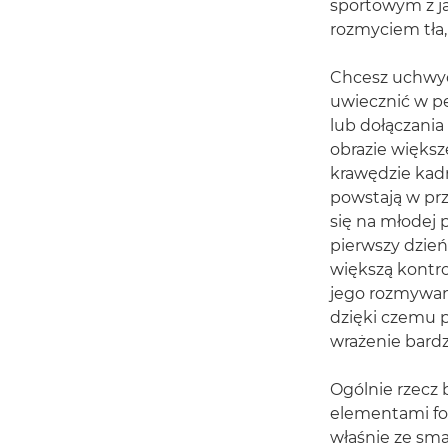
sportowym z ja
rozmyciem tła,
Chcesz uchwyci
uwiecznić w pe
lub dołączani
obrazie większ
krawędzie kadr
powstają w pr
się na młodej p
pierwszy dzień
większą kontr
jego rozmywani
dzięki czemu p
wrażenie bardz
Ogólnie rzecz
elementami fot
właśnie ze sm