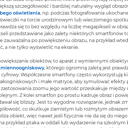
ększą szczegółowość i bardziej naturalny wygląd obrazó
abego oświetlenia
, np. podczas fotografowania ukochan
świeczki na torcie urodzinowym lub wieczornego spotk
rawdza się to bez względu na liczbę megapikseli w obra
seli przedstawiane jako zalety niektórych smartfonów to
ie zauważalna po powiększeniu obrazu, na przykład wte
 a nie tylko wyświetlić na ekranie.
 powiększanie obiektów, to aparat z wymiennymi obiekt
zmiennoogniskowy
, którego ogromną zaletą jest praw
e cyfrowy. Współczesne smartfony często wykorzystują ki
ałoogniskowych i małe matryce, aby symulować efekty 
ie zastosowania zoomu jego wartość przeskakuje międz
ejnym. Z kolei smartfon po prostu kadruje obraz i powię
awał się bliższy. Jest to wygodne rozwiązanie, jednak z
egółowość, co skutkuje ziarnistym lub rozmytym obraze
iża obiekt, więc nawet jeśli fizycznie nie da się do nieg
na przykład ptaka w oddali lub wydarzenie na szkolnym