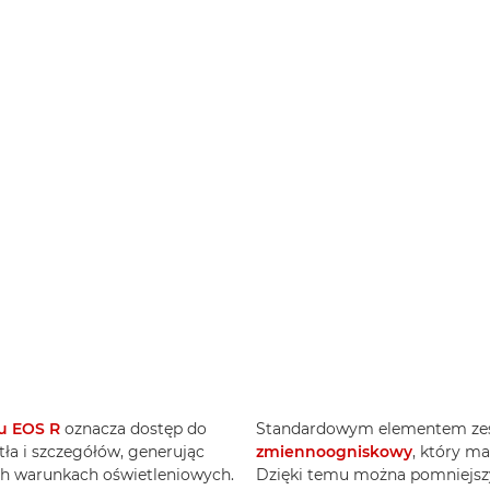
u EOS R
oznacza dostęp do
Standardowym elementem zest
tła i szczegółów, generując
zmiennoogniskowy
, który m
ych warunkach oświetleniowych.
Dzięki temu można pomniejszyć