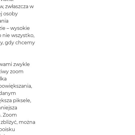
w, zwłaszcza w
ej osoby
ania
zie – wysokie
 nie wszystko,
dy, gdy chcemy
ywami zwykle
dziwy zoom
lka
powiększania,
y danym
ksza piksele,
mniejsza
m. Zoom
o zbliżyć, można
 boisku