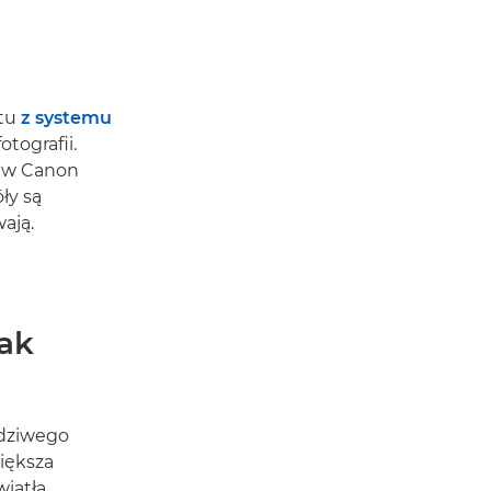
atu
z systemu
tografii.
u w Canon
ły są
wają.
tak
wdziwego
iększa
iatła.