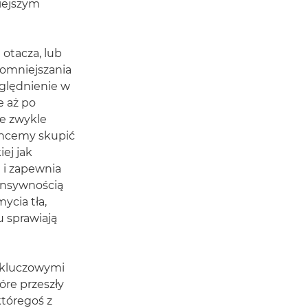
niejszym
otacza, lub
pomniejszania
ględnienie w
e aż po
re zwykle
chcemy skupić
ej jak
 i zapewnia
ensywnością
ycia tła,
u sprawiają
i kluczowymi
óre przeszły
tóregoś z