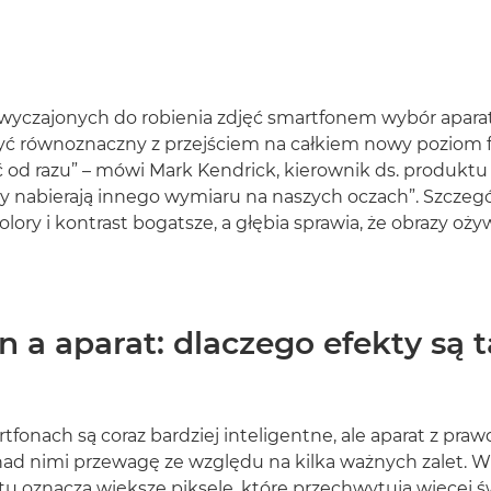
zwyczajonych do robienia zdjęć smartfonem wybór apar
 równoznaczny z przejściem na całkiem nowy poziom fo
 od razu” – mówi Mark Kendrick, kierownik ds. produkt
y nabierają innego wymiaru na naszych oczach”. Szczegó
olory i kontrast bogatsze, a głębia sprawia, że obrazy oży
 a aparat: dlaczego efekty są 
tfonach są coraz bardziej inteligentne, ale aparat z pra
ad nimi przewagę ze względu na kilka ważnych zalet. W
u oznacza większe piksele, które przechwytują więcej św