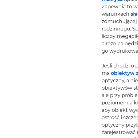
Zapewnia to wi
warunkach
sł
zdmuchującej 
rodzinnego. Sp
liczby megapik
a różnica będz
go wydrukować,
Jeśli chodzi o
ma
obiektyw 
optyczny, a ni
obiektywów st
ale przy prób
poziomem a kol
aby obiekt wyd
ostrość i szcz
optyczny przybl
zarejestrować 