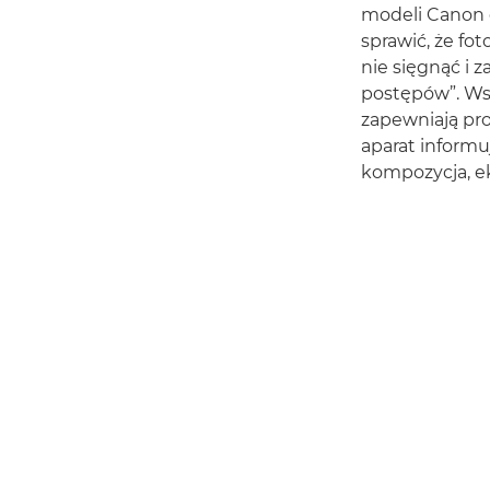
modeli Canon 
sprawić, że fo
nie sięgnąć i 
postępów”. Wsz
zapewniają pro
aparat informu
kompozycja, ek