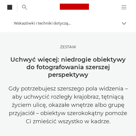
Canon Logo, back to
Wskazówki i techniki dotyczące fotografii i drukowania
Przeł
Canon
Zainspiruj się | Wskazówki dotyczące fotografii i wydruku oraz przewodniki dla kupujących
ZESTAW
Uchwyć więcej: niedrogie obiektywy
do fotografowania szerszej
perspektywy
Gdy potrzebujesz szerszego pola widzenia –
aby uchwycić rozległy krajobraz, tętniącą
życiem ulicę, okazałe wnętrze albo grupę
przyjaciół – obiektyw szerokokątny pomoże
Ci zmieścić wszystko w kadrze.