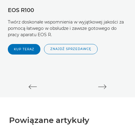
EOS R100
A
Twórz doskonałe wspomnienia w wyjątkowej jakości za
E
pomocą łatwego w obsłudze i zawsze gotowego do
pracy aparatu EOS R.
D
t
ZNAJDŹ SPRZEDAWCĘ
KUP TERAZ
f
u
Powiązane artykuły