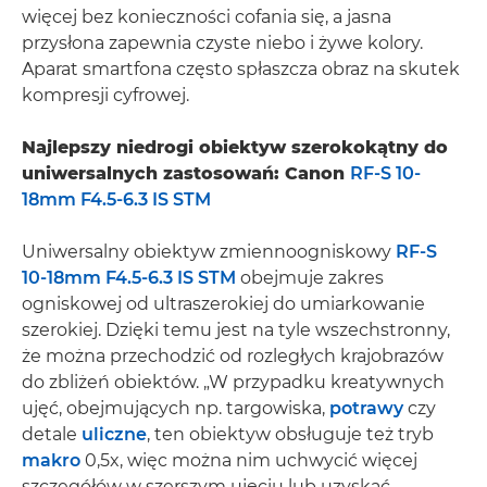
więcej bez konieczności cofania się, a jasna
przysłona zapewnia czyste niebo i żywe kolory.
Aparat smartfona często spłaszcza obraz na skutek
kompresji cyfrowej.
Najlepszy niedrogi obiektyw szerokokątny do
uniwersalnych zastosowań: Canon
RF-S 10-
18mm F4.5-6.3 IS STM
Uniwersalny obiektyw zmiennoogniskowy
RF-S
10-18mm F4.5-6.3 IS STM
obejmuje zakres
ogniskowej od ultraszerokiej do umiarkowanie
szerokiej. Dzięki temu jest na tyle wszechstronny,
że można przechodzić od rozległych krajobrazów
do zbliżeń obiektów. „W przypadku kreatywnych
ujęć, obejmujących np. targowiska,
potrawy
czy
detale
uliczne
, ten obiektyw obsługuje też tryb
makro
0,5x, więc można nim uchwycić więcej
szczegółów w szerszym ujęciu lub uzyskać