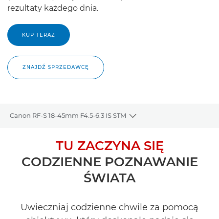
rezultaty każdego dnia.
KUP TERAZ
ZNAJDŹ SPRZEDAWCĘ
Canon RF-S 18-45mm F4.5-6.3 IS STM
Toggle breadcrumbs
Wprowadzenie
TU ZACZYNA SIĘ
CODZIENNE POZNAWANIE
Dane techniczne
ŚWIATA
Galeria
Uwieczniaj codzienne chwile za pomocą
Recenzje