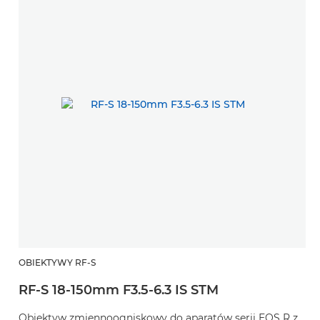
OBIEKTYWY RF-S
RF-S 18-150mm F3.5-6.3 IS STM
Obiektyw zmiennoogniskowy do aparatów serii EOS R z