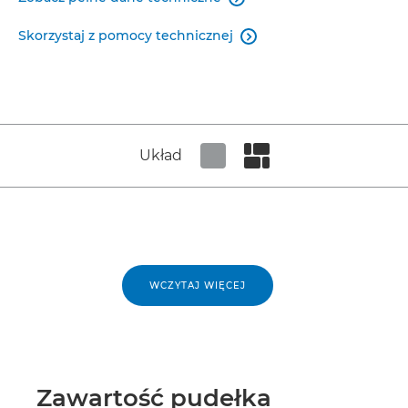
Skorzystaj z pomocy technicznej

Układ
Set tiled view
Set masonry view
WCZYTAJ WIĘCEJ
Zawartość pudełka