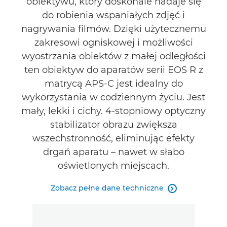
obiektywu, który doskonale nadaje się
do robienia wspaniałych zdjęć i
Pomoc techniczna
nagrywania filmów. Dzięki użytecznemu
zakresowi ogniskowej i możliwości
ZNAJDŹ SPRZEDAWCĘ
wyostrzania obiektów z małej odległości
ten obiektyw do aparatów serii EOS R z
matrycą APS-C jest idealny do
wykorzystania w codziennym życiu. Jest
mały, lekki i cichy. 4-stopniowy optyczny
stabilizator obrazu zwiększa
wszechstronność, eliminując efekty
drgań aparatu – nawet w słabo
oświetlonych miejscach.
Zobacz pełne dane techniczne
