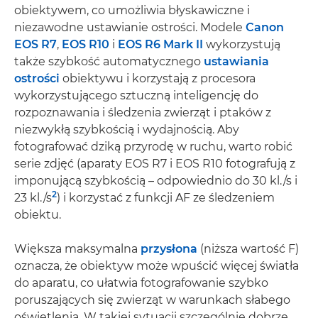
obiektywem, co umożliwia błyskawiczne i
niezawodne ustawianie ostrości. Modele
Canon
EOS R7
,
EOS R10
i
EOS R6 Mark II
wykorzystują
także szybkość automatycznego
ustawiania
ostrości
obiektywu i korzystają z procesora
wykorzystującego sztuczną inteligencję do
rozpoznawania i śledzenia zwierząt i ptaków z
niezwykłą szybkością i wydajnością. Aby
fotografować dziką przyrodę w ruchu, warto robić
serie zdjęć (aparaty EOS R7 i EOS R10 fotografują z
imponującą szybkością – odpowiednio do 30 kl./s i
2
23 kl./s
) i korzystać z funkcji AF ze śledzeniem
obiektu.
Większa maksymalna
przysłona
(niższa wartość F)
oznacza, że obiektyw może wpuścić więcej światła
do aparatu, co ułatwia fotografowanie szybko
poruszających się zwierząt w warunkach słabego
oświetlenia. W takiej sytuacji szczególnie dobrze