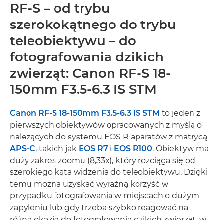
RF-S – od trybu
szerokokątnego do trybu
teleobiektywu – do
fotografowania dzikich
zwierząt: Canon RF-S 18-
150mm F3.5-6.3 IS STM
Canon RF-S 18-150mm F3.5-6.3 IS STM
to jeden z
pierwszych obiektywów opracowanych z myślą o
należących do systemu EOS R aparatów z matrycą
APS-C
, takich jak
EOS R7
i
EOS R100
. Obiektyw ma
duży zakres zoomu (8,33x), który rozciąga się od
szerokiego kąta widzenia do teleobiektywu. Dzięki
temu można uzyskać wyraźną korzyść w
przypadku fotografowania w miejscach o dużym
zapyleniu lub gdy trzeba szybko reagować na
różne okazje do fotografowania dzikich zwierząt, w