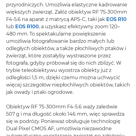
przyrodniczych. Umożliwia elastyczne kadrowanie
większych zwierząt. Załóż obiektyw RF 75-300mm
F4-5.6 na aparat z matrycą APS-C, taki jak
EOS R10
lub
EOS R100
, a uzyskasz efektywny zoom 120–
480 mm. To spektakularne powiększenie
umożliwia fotografowanie bardzo małych lub
odległych obiektów, a także płochliwych ptaków i
zwierząt, które zostałyby wystraszone przez
fotografa, gdyby próbował się do nich zbliżyć. W
trybie teleobiektywu wyostrza obiekty już z
odległości 1,5 m, dzięki czemu można uchwycić
więcej szczegółów niepłochliwych obiektów, takich
jak owady i ptaki ogrodowe.
Obiektyw RF 75-300mm F4-5.6 waży zaledwie
507 g i ma długość około 146 mm, więc sprawdza
się w podróży. Ponieważ obsługuje technologię
Dual Pixel CMOS AF, umożliwia niezawodne
automatyczne wyostrzanie zwierząt po założeniu