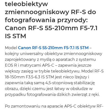
teleobiektyw
zmiennoogniskowy RF-S do
fotografowania przyrody:
Canon RF-S 55-210mm F5-7.1
IS STM
Model
Canon RF-S 55-210mm F5-7.1 IS STM
–
kolejny uniwersalny obiektyw zmiennoogniskowy
zaprojektowany z myślą o aparatach z systemu
EOS R i matrycami APS-C – zapewnia jeszcze
większy zasięg w trybie teleobiektywu. Model RF-S
18-150mm F3.5-6.3 IS STM jest nieco lżejszy i
zapewnia taką samą 4,5-stopniową stabilizację
obrazu, dzięki czemu jest łatwy w obsłudze w
przypadku fotografowania dzikich zwierząt z ręki.
Po zamontowaniu na aparacie APS-C obiektyw RF-