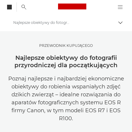
Canon Logo, back to
Najlepsze obiektywy do fotografii przyrodniczej
Przeł
Canon
Zainspiruj się | Wskazówki dotyczące fotografii i wydruku oraz przewodniki dla kupujących
PRZEWODNIK KUPUJĄCEGO
Wskazówki i techniki dotyczące fotografii i drukowania
Najlepsze obiektywy do fotografii
przyrodniczej dla początkujących
Poznaj najlepsze i najbardziej ekonomiczne
obiektywy do robienia wspaniałych zdjęć
dzikich zwierząt – idealne rozwiązania do
aparatów fotograficznych systemu EOS R
firmy Canon, w tym modeli EOS R7 i EOS
R100.