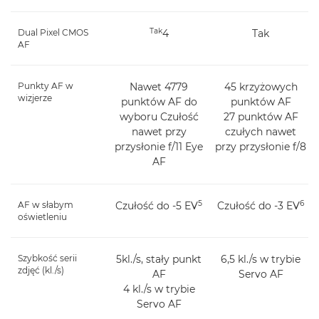
Tak
Dual Pixel CMOS
4
Tak
AF
Punkty AF w
Nawet 4779
45 krzyżowych
wizjerze
punktów AF do
punktów AF
wyboru Czułość
27 punktów AF
nawet przy
czułych nawet
przysłonie f/11 Eye
przy przysłonie f/8
AF
5
6
AF w słabym
Czułość do -5 EV
Czułość do -3 EV
oświetleniu
Szybkość serii
5kl./s, stały punkt
6,5 kl./s w trybie
zdjęć (kl./s)
AF
Servo AF
4 kl./s w trybie
Servo AF