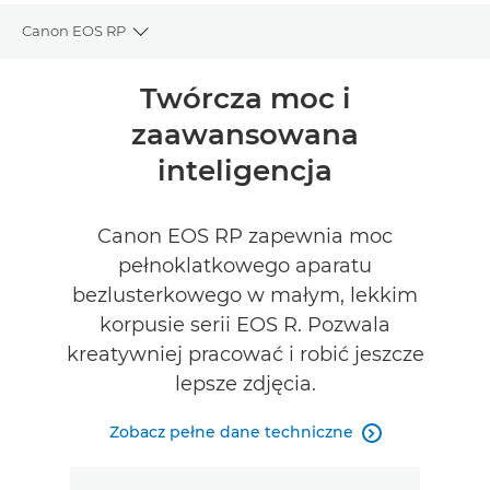
Canon EOS RP
Toggle breadcrumbs
Wprowadzenie
Twórcza moc i
zaawansowana
Dane techniczne
inteligencja
Galeria
Canon EOS RP zapewnia moc
Recenzje
pełnoklatkowego aparatu
bezlusterkowego w małym, lekkim
ZNAJDŹ SPRZEDAWCĘ
korpusie serii EOS R. Pozwala
kreatywniej pracować i robić jeszcze
lepsze zdjęcia.
Zobacz pełne dane techniczne
