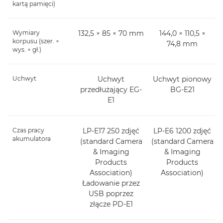
kartą pamięci)
Wymiary
132,5 × 85 × 70 mm
144,0 × 110,5 ×
korpusu (szer. ×
74,8 mm
wys. × gł.)
Uchwyt
Uchwyt
Uchwyt pionowy
przedłużający EG-
BG-E21
E1
Czas pracy
LP-E17 250 zdjęć
LP-E6 1200 zdjęć
akumulatora
(standard Camera
(standard Camera
& Imaging
& Imaging
Products
Products
Association)
Association)
Ładowanie przez
USB poprzez
złącze PD-E1