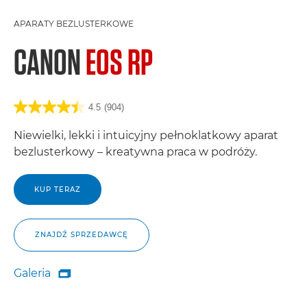
APARATY BEZLUSTERKOWE
CANON
EOS RP
4.5
(904)
Niewielki, lekki i intuicyjny pełnoklatkowy aparat
bezlusterkowy – kreatywna praca w podróży.
KUP TERAZ
ZNAJDŹ SPRZEDAWCĘ
Galeria

Galeria