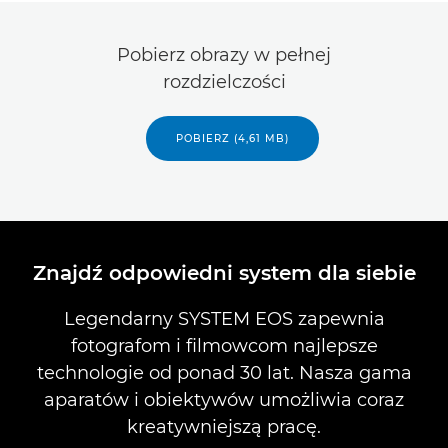
Pobierz obrazy w pełnej
rozdzielczości
POBIERZ (4,61 MB)
Znajdź odpowiedni system dla siebie
Legendarny SYSTEM EOS zapewnia
fotografom i filmowcom najlepsze
technologie od ponad 30 lat. Nasza gama
aparatów i obiektywów umożliwia coraz
kreatywniejszą pracę.