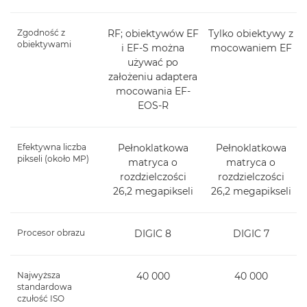
Zgodność z
RF; obiektywów EF
Tylko obiektywy z
obiektywami
i EF-S można
mocowaniem EF
używać po
założeniu adaptera
mocowania EF-
EOS-R
Efektywna liczba
Pełnoklatkowa
Pełnoklatkowa
pikseli (około MP)
matryca o
matryca o
rozdzielczości
rozdzielczości
26,2 megapikseli
26,2 megapikseli
Procesor obrazu
DIGIC 8
DIGIC 7
Najwyższa
40 000
40 000
standardowa
czułość ISO