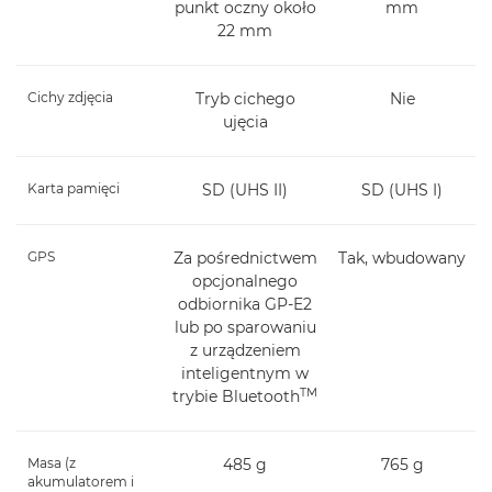
punkt oczny około
mm
22 mm
Cichy zdjęcia
Tryb cichego
Nie
ujęcia
Karta pamięci
SD (UHS II)
SD (UHS I)
GPS
Za pośrednictwem
Tak, wbudowany
opcjonalnego
odbiornika GP-E2
lub po sparowaniu
z urządzeniem
inteligentnym w
TM
trybie Bluetooth
Masa (z
485 g
765 g
akumulatorem i