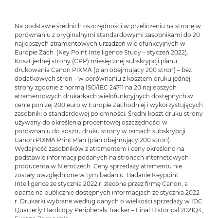
Na podstawie średnich oszczędności w przeliczeniu na stronę w
porównaniu z oryginalnymi standardowymi zasobnikami do 20
najlepszych atramentowych urządzeń wielofunkcyjnych w
Europie Zach. (Key Point Intelligence Study – styczeń 2022).
Koszt jednej strony (CPP) miesięcznej subskrypcji planu
drukowania Canon PIXMA (plan obejmujący 200 stron) – bez
dodatkowych stron – w porównaniu z kosztem druku jednej
strony zgodnie z normą ISO/IEC 24711 na 20 najlepszych
atramentowych drukarkach wielofunkcyjnych dostępnych w
cenie poniżej 200 euro w Europie Zachodniej i wykorzystujących
zasobniki o standardowej pojemności. Średni koszt druku strony
używany do określenia procentowej oszczędności w
porównaniu do kosztu druku strony w ramach subskrypcji
Canon PIXMA Print Plan (plan obejmujący 200 stron).
Wydajność zasobników z atramentem i ceny określono na
podstawie informacji podanych na stronach internetowych
producenta w Niemczech. Ceny sprzedaży atramentu nie
zostały uwzględnione w tym badaniu. Badanie Keypoint
Intelligence ze stycznia 2022 r. zlecone przez firmę Canon, a
oparte na publicznie dostępnych informacjach ze stycznia 2022
r. Drukarki wybrane według danych o wielkości sprzedaży w IDC
Quarterly Hardcopy Peripherals Tracker – Final Historical 2021Q4,