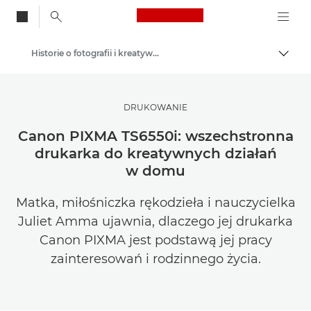
Canon Logo, back to
Historie o fotografii i kreatywnej pracy
Przeł
Canon
Zainspiruj się | Wskazówki dotyczące fotografii i wydruku oraz przewodniki dla kupujących
DRUKOWANIE
Canon PIXMA TS6550i: wszechstronna
drukarka do kreatywnych działań
w domu
Matka, miłośniczka rękodzieła i nauczycielka
Juliet Amma ujawnia, dlaczego jej drukarka
Canon PIXMA jest podstawą jej pracy
zainteresowań i rodzinnego życia.