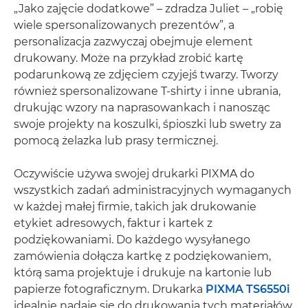
„Jako zajęcie dodatkowe” – zdradza Juliet – „robię
wiele spersonalizowanych prezentów”, a
personalizacja zazwyczaj obejmuje element
drukowany. Może na przykład zrobić kartę
podarunkową ze zdjęciem czyjejś twarzy. Tworzy
również spersonalizowane T-shirty i inne ubrania,
drukując wzory na naprasowankach i nanosząc
swoje projekty na koszulki, śpioszki lub swetry za
pomocą żelazka lub prasy termicznej.
Oczywiście używa swojej drukarki PIXMA do
wszystkich zadań administracyjnych wymaganych
w każdej małej firmie, takich jak drukowanie
etykiet adresowych, faktur i kartek z
podziękowaniami. Do każdego wysyłanego
zamówienia dołącza kartkę z podziękowaniem,
którą sama projektuje i drukuje na kartonie lub
papierze fotograficznym. Drukarka
PIXMA TS6550i
idealnie nadaje się do drukowania tych materiałów