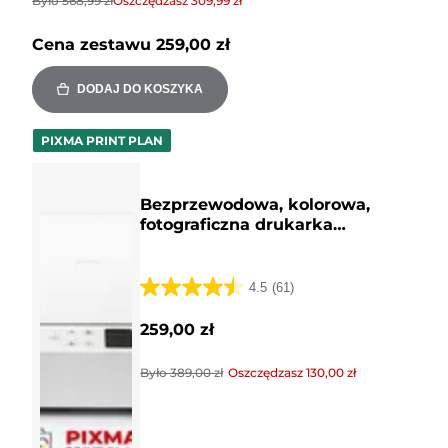
Było
568,99 zł
Oszczędzasz
309,99 zł
Cena zestawu
259,00 zł
DODAJ DO KOSZYKA
PIXMA PRINT PLAN
Bezprzewodowa, kolorowa,
fotograficzna drukarka
atramentowa 3 w 1 Canon PIXMA
TS6550i
4.5
(61)
4.5
na
259,00 zł
5
gwiazdek.
Było
389,00 zł
Oszczędzasz
130,00 zł
61
Recenzji