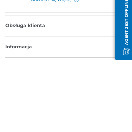
AGENT JEST OFFLINE
Obsługa klienta
Informacja
Sklep
Zasubskrybuj aktualności z firmy Canon
Możesz regularnie otrzymywać przez e-mail aktualności dotyczące
produktów oraz oferty i przydatne informacje
ZAREJESTRUJ SIĘ