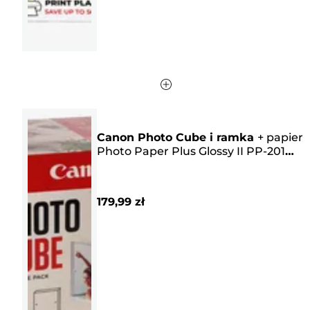
Canon Photo Cube i ramka
+
papier
Photo Paper Plus Glossy II PP-201
13 × 13 cm (40 arkuszy) – zestaw do
twórczej pracy, kolor różowy
179,99 zł