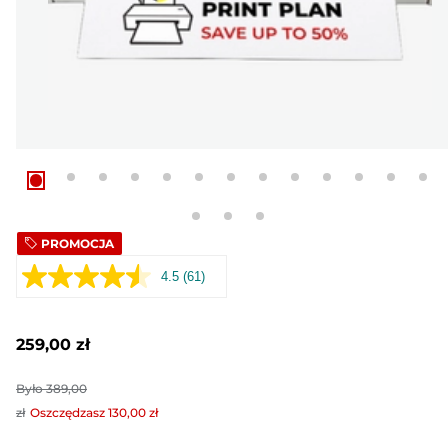
PROMOCJA
4.5
(61)
Czytaj
61
Recenzji.
Łącze
259,00 zł
do
tej
samej
Było
389,00
strony.
zł
Oszczędzasz
130,00 zł