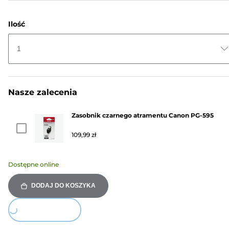
Ilość
1
Nasze zalecenia
Zasobnik czarnego atramentu Canon PG-595
109,99 zł
Dostępne online
DODAJ DO KOSZYKA
ing...