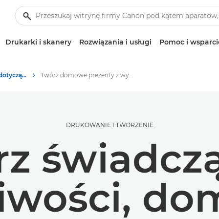
Drukarki i skanery
Rozwiązania i usługi
Pomoc i wsparci
Wskazówki i techniki dotyczące fotografii i drukowania
Twórz domowe prezenty z wydruków
DRUKOWANIE I TWORZENIE
z świadcz
liwości, d