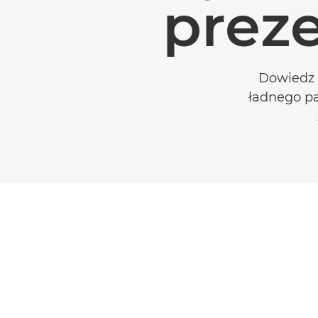
prez
Dowiedz 
ładnego pa