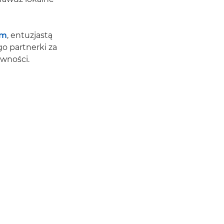
em
, entuzjastą
o partnerki za
ywności.