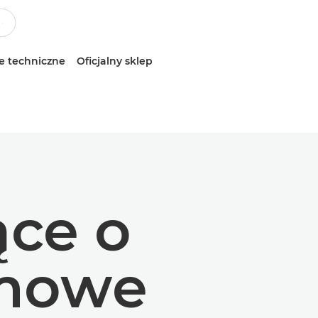
e techniczne
Oficjalny sklep
ące o
omowe