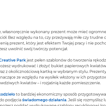
y, własnoręcznie wykonany prezent może mieć ogromne
aciół. Bez względu na to, czy przeżywają miłe czy trudne c
nią prezent, który jest efektem Twojej pracy i nie pocho
żesz uwolnić swój twórczy potencjał.
Creative Park
jest pełen szablonów do tworzenia rękodzi
ożesz wydrukować i złożyć bukiet papierowych kwiatów
raz z okolicznościową kartką w wybranym stylu. Prezenty
 znaczące ze względu na wysiłek włożony w ich przygotow
awdziwych kwiatów – i rozjaśnią każde pomieszczenie.
odzieło
to bardziej ekonomiczny sposób przygotowywa
 do podjęcia
świadomego działania
. Jeśli się rozmyślisz
 możesz poddać wydrukowane szablony recyklingowi (sp