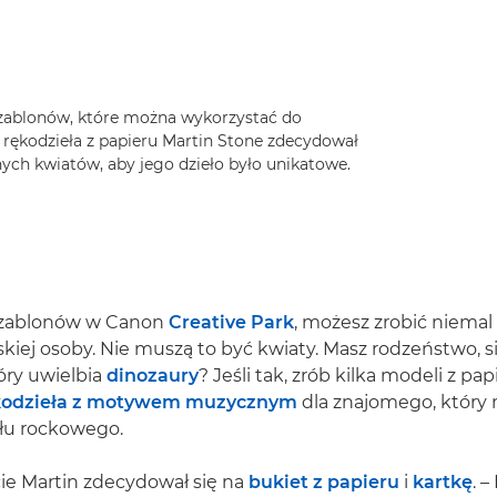
szablonów, które można wykorzystać do
rękodzieła z papieru Martin Stone zdecydował
nych kwiatów, aby jego dzieło było unikatowe.
 szablonów w Canon
Creative Park
, możesz zrobić niema
iskiej osoby. Nie muszą to być kwiaty. Masz rodzeństwo, s
tóry uwielbia
dinozaury
? Jeśli tak, zrób kilka modeli z pa
kodzieła z motywem muzycznym
dla znajomego, który 
łu rockowego.
ie Martin zdecydował się na
bukiet z papieru
i
kartkę
. –