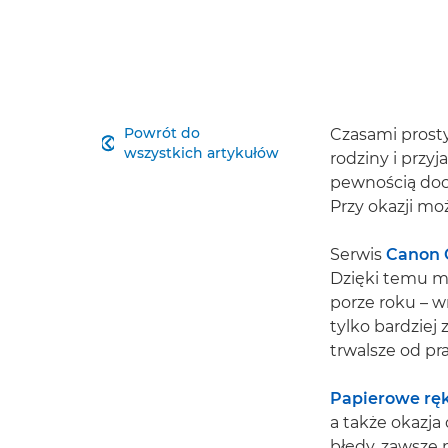
Powrót do
Czasami prost

wszystkich artykułów
rodziny i przyj
pewnością doce
Przy okazji mo
Serwis
Canon 
Dzięki temu m
porze roku – w
tylko bardziej
trwalsze od pr
Papierowe ręk
a także okazja
błędy, zawsze