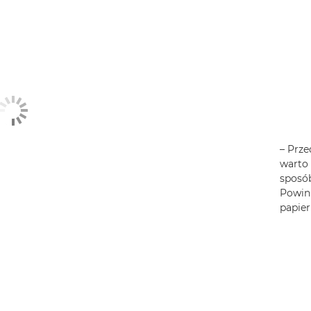
– Prz
warto 
sposób
Powin
papier