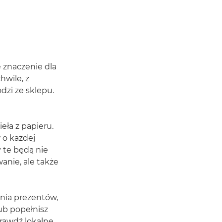
 znaczenie dla
hwile, z
dzi ze sklepu.
eła z papieru.
 o każdej
 te będą nie
anie, ale także
nia prezentów,
 lub popełnisz
rawdź lokalne