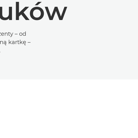
ruków
enty – od
ną kartkę –
.