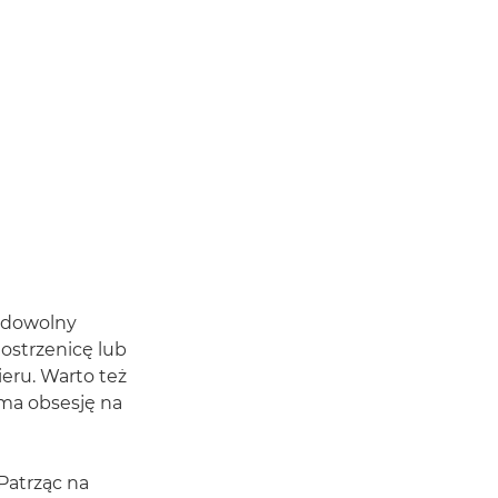
l dowolny
iostrzenicę lub
pieru. Warto też
ma obsesję na
 Patrząc na