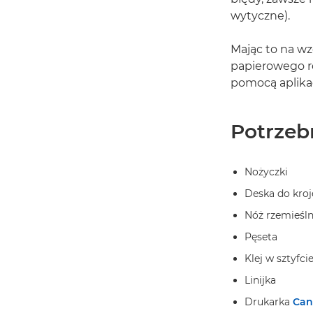
wytyczne).
Mając to na wz
papierowego rę
pomocą aplikac
Potrzeb
Nożyczki
Deska do kroj
Nóż rzemieśln
Pęseta
Klej w sztyfci
Linijka
Drukarka
Can