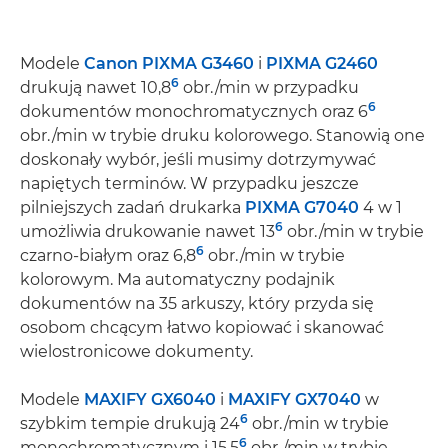
Modele
Canon PIXMA G3460
i
PIXMA G2460
6
drukują nawet 10,8
obr./min w przypadku
6
dokumentów monochromatycznych oraz 6
obr./min w trybie druku kolorowego. Stanowią one
doskonały wybór, jeśli musimy dotrzymywać
napiętych terminów. W przypadku jeszcze
pilniejszych zadań drukarka
PIXMA G7040
4 w 1
6
umożliwia drukowanie nawet 13
obr./min w trybie
6
czarno-białym oraz 6,8
obr./min w trybie
kolorowym. Ma automatyczny podajnik
dokumentów na 35 arkuszy, który przyda się
osobom chcącym łatwo kopiować i skanować
wielostronicowe dokumenty.
Modele
MAXIFY GX6040
i
MAXIFY GX7040
w
6
szybkim tempie drukują 24
obr./min w trybie
6
monochromatycznym i 15,5
obr./min w trybie