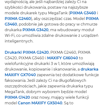
wydajnością, ale jeśli najbardziej zależy Ci na
szybkości drukowania, postaw na najszybsze
modele drukarek typu MegaTank (
PIXMA G3460
i
PIXMA G2460
), aby oszczędzać czas. Model
PIXMA
G3460
, podobnie jak gotowa do pracy w chmurze
drukarka
PIXMA G3420
, ma wbudowany moduł
Wi-Fi, co umożliwia zdalne drukowanie z urządzeń
inteligentnych.
Drukarki PIXMA G2420
, PIXMA G2460, PIXMA
G3420, PIXMA G3460 i
MAXIFY GX6040
to
wielofunkcyjne drukarki 3 w 1, które umożliwiają
drukowanie, kopiowanie i skanowanie, a
drukarka
MAXIFY GX7040
zapewnia też dodatkowe funkcje
faksowania. Jeśli zależy Ci na długofalowych
oszczędnościach, jakie zapewnia drukarka typu
MegaTank, dobrym wyborem będzie model
PIXMA G1420
oraz nowy, mający wiele funkcji
model
Canon MAXIFY GX5040
. Są to