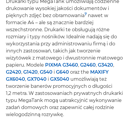
Drukarki typu MegaTank umożliwiają codzienne
drukowanie wysokiej jakości dokumentów i
7
pięknych zdjęć bez obramowania
nawet w
formacie A4 – ale są znacznie bardziej
wszechstronne. Drukarki te obsługują różne
rozmiary i typy nośników. Idealnie nadają się do
wykorzystania przy administrowaniu firmą i do
innych zastosowań, takich jak tworzenie
wizytówek z matowego i dwustronnie matowego
papieru. Modele
PIXMA G3460
,
G2460
,
G3420
,
G2420
,
G1420
,
G540
i
G640
oraz the
MAXIFY
GX6040
,
GX7040
i
GX5040
umożliwiają też
tworzenie banerów promocyjnych o długości
1,2 metra. W zastosowaniach prywatnych drukarki
typu MegaTank mogą uatrakcyjnić wykonywanie
zadań domowych oraz zapewnić całej rodzinie
wielogodzinną rozrywkę.