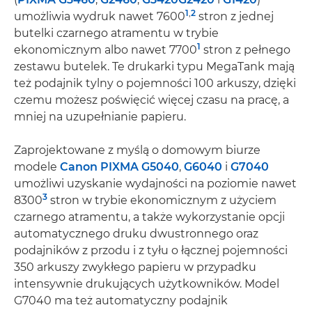
1
,
2
umożliwia wydruk nawet 7600
stron z jednej
butelki czarnego atramentu w trybie
1
ekonomicznym albo nawet 7700
stron z pełnego
zestawu butelek. Te drukarki typu MegaTank mają
też podajnik tylny o pojemności 100 arkuszy, dzięki
czemu możesz poświęcić więcej czasu na pracę, a
mniej na uzupełnianie papieru.
Zaprojektowane z myślą o domowym biurze
modele
Canon PIXMA G5040
,
G6040
i
G7040
umożliwi uzyskanie wydajności na poziomie nawet
3
8300
stron w trybie ekonomicznym z użyciem
czarnego atramentu, a także wykorzystanie opcji
automatycznego druku dwustronnego oraz
podajników z przodu i z tyłu o łącznej pojemności
350 arkuszy zwykłego papieru w przypadku
intensywnie drukujących użytkowników. Model
G7040 ma też automatyczny podajnik