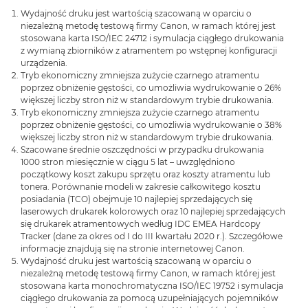
Wydajność druku jest wartością szacowaną w oparciu o
niezależną metodę testową firmy Canon, w ramach której jest
stosowana karta ISO/IEC 24712 i symulacja ciągłego drukowania
z wymianą zbiorników z atramentem po wstępnej konfiguracji
urządzenia.
Tryb ekonomiczny zmniejsza zużycie czarnego atramentu
poprzez obniżenie gęstości, co umożliwia wydrukowanie o 26%
większej liczby stron niż w standardowym trybie drukowania.
Tryb ekonomiczny zmniejsza zużycie czarnego atramentu
poprzez obniżenie gęstości, co umożliwia wydrukowanie o 38%
większej liczby stron niż w standardowym trybie drukowania.
Szacowane średnie oszczędności w przypadku drukowania
1000 stron miesięcznie w ciągu 5 lat – uwzględniono
początkowy koszt zakupu sprzętu oraz koszty atramentu lub
tonera. Porównanie modeli w zakresie całkowitego kosztu
posiadania (TCO) obejmuje 10 najlepiej sprzedających się
laserowych drukarek kolorowych oraz 10 najlepiej sprzedających
się drukarek atramentowych według IDC EMEA Hardcopy
Tracker (dane za okres od I do III kwartału 2020 r.). Szczegółowe
informacje znajdują się na stronie internetowej Canon.
Wydajność druku jest wartością szacowaną w oparciu o
niezależną metodę testową firmy Canon, w ramach której jest
stosowana karta monochromatyczna ISO/IEC 19752 i symulacja
ciągłego drukowania za pomocą uzupełniających pojemników