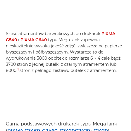
Sześć atramentów barwnikowych do drukarek
PIXMA
G540
i
PIXMA G640
typu MegaTank zapewnia
nieskazitelnie wysoką jakość zdjęć, zwłaszcza na papierze
błyszczącym i półbłyszczącym. Wystarcza to do
wydrukowania 3800 odbitek o rozmiarze 6 × 4 cale bądź
3700 stron z jednej butelki z czarnym atramentem lub
1
8000
stron z pełnego zestawu butelek z atramentem.
Gama podstawowych drukarek typu MegaTank
(
PIXMA G3460
,
G2460
,
G3420
G2420
i
G1420
)