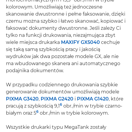
kolorowym. Umożliwiają też jednoczesne
skanowanie dwustronne i pełne faksowanie, dzięki
czemu można szybko i łatwo skanować, kopiować i
faksować dokumenty dwustronne. Jeśli zależy Ci
tylko na funkcji drukowania, niezajmująca zbyt
wiele miejsca drukarka
MAXIFY GX5040
cechuje
się taką samą szybkością pracy i jakością
wydruków jak dwa pozostałe modele GX, ale nie
ma wbudowanego skanera ani automatycznego
podajnika dokumentów.
W przypadku codziennego drukowania szybkie
generowanie dokumentów umożliwiają modele
PIXMA G3420
,
PIXMA G2420
i
PIXMA G1420
, które
6
pracują z szybkością 9,1
obr./min w trybie czarno-
6
białym oraz 5
obr./min w trybie kolorowym.
Wszystkie drukarki typu MegaTank zostały