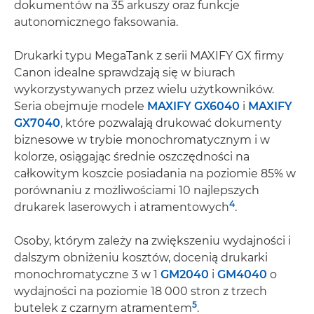
dokumentów na 35 arkuszy oraz funkcje
autonomicznego faksowania.
Drukarki typu MegaTank z serii MAXIFY GX firmy
Canon idealne sprawdzają się w biurach
wykorzystywanych przez wielu użytkowników.
Seria obejmuje modele
MAXIFY GX6040
i
MAXIFY
GX7040
, które pozwalają drukować dokumenty
biznesowe w trybie monochromatycznym i w
kolorze, osiągając średnie oszczędności na
całkowitym koszcie posiadania na poziomie 85% w
porównaniu z możliwościami 10 najlepszych
4
drukarek laserowych i atramentowych
.
Osoby, którym zależy na zwiększeniu wydajności i
dalszym obniżeniu kosztów, docenią drukarki
monochromatyczne 3 w 1
GM2040
i
GM4040
o
wydajności na poziomie 18 000 stron z trzech
5
butelek z czarnym atramentem
.