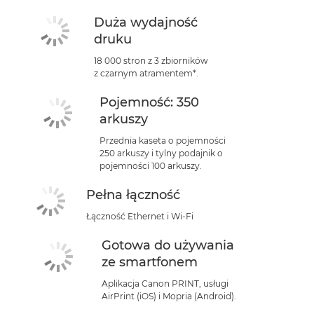
Duża wydajność
druku
18 000 stron z 3 zbiorników
z czarnym atramentem*.
Pojemność: 350
arkuszy
Przednia kaseta o pojemności
250 arkuszy i tylny podajnik o
pojemności 100 arkuszy.
Pełna łączność
Łączność Ethernet i Wi-Fi
Gotowa do używania
ze smartfonem
Aplikacja Canon PRINT, usługi
AirPrint (iOS) i Mopria (Android).