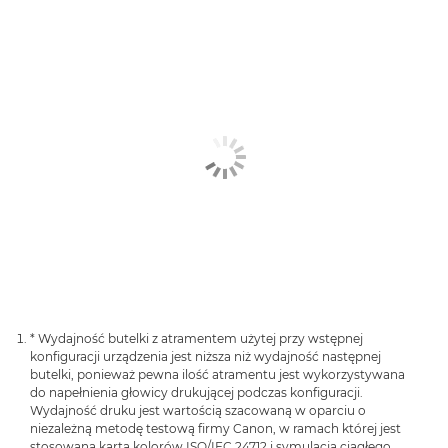
* Wydajność butelki z atramentem użytej przy wstępnej
konfiguracji urządzenia jest niższa niż wydajność następnej
butelki, ponieważ pewna ilość atramentu jest wykorzystywana
do napełnienia głowicy drukującej podczas konfiguracji.
Wydajność druku jest wartością szacowaną w oparciu o
niezależną metodę testową firmy Canon, w ramach której jest
stosowana karta kolorów ISO/IEC 24712 i symulacja ciągłego