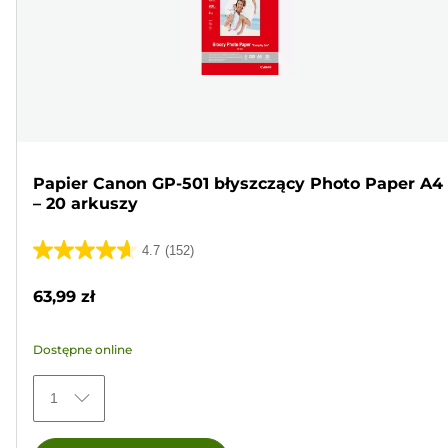
Papier Canon GP-501 błyszczący Photo Paper A4
– 20 arkuszy
4.7
(152)
4.7
na
63,99 zł
5
gwiazdek.
Dostępne online
152
Recenzji
1