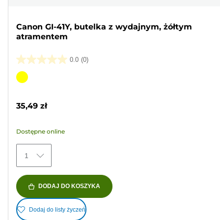
Canon GI-41Y, butelka z wydajnym, żółtym
atramentem
0.0
(0)
0.0
na
Wkład
5
kolorowy
gwiazdek.
35,49 zł
Dostępne online
1
DODAJ DO KOSZYKA
Dodaj do listy życzeń