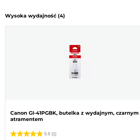
Wysoka wydajność
(4)
Canon GI-41PGBK, butelka z wydajnym, czarnym
atramentem
5.0
(1)
5.0