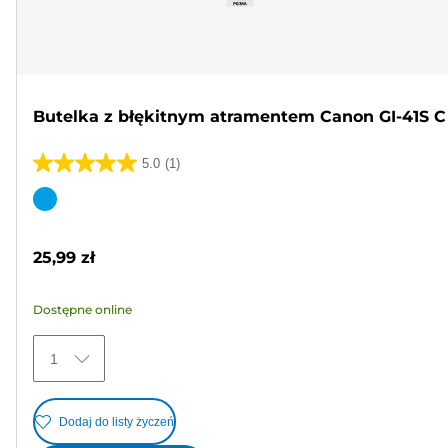
Butelka z błękitnym atramentem Canon GI-41S C
5.0
(1)
5.0
na
Wkład
5
kolorowy
gwiazdek.
25,99 zł
1
Recenzja
Dostępne online
1
Dodaj do listy życzeń