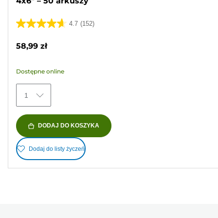
4x6" – 50 arkuszy
4.7
(152)
4.7
na
58,99 zł
5
gwiazdek.
Dostępne online
152
Recenzji
1
DODAJ DO KOSZYKA
Dodaj do listy życzeń