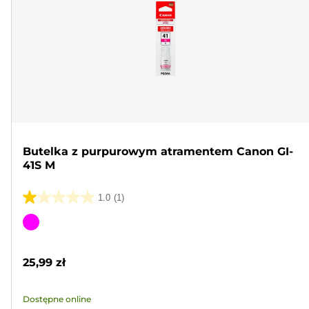
Butelka z purpurowym atramentem Canon GI-
41S M
1.0
(1)
1.0
na
Wkład
5
kolorowy
gwiazdek.
25,99 zł
1
Recenzja
Dostępne online