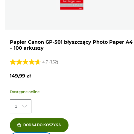
Papier Canon GP-501 błyszczący Photo Paper A4
– 100 arkuszy
4.7
(152)
4.7
na
149,99 zł
5
gwiazdek.
Dostępne online
152
Recenzji
1
DODAJ DO KOSZYKA