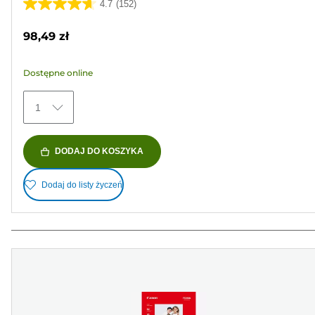
4.7
(152)
4.7
na
98,49 zł
5
gwiazdek.
Dostępne online
152
Recenzji
1
DODAJ DO KOSZYKA
Dodaj do listy życzeń