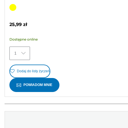
5.0
na
Wkład
5
kolorowy
gwiazdek.
25,99 zł
1
Recenzja
Dostępne online
1
Dodaj do listy życzeń
POWIADOM MNIE