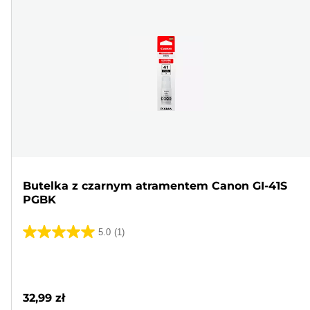
Butelka z czarnym atramentem Canon GI-41S
PGBK
5.0
(1)
5.0
na
Wkład
5
kolorowy
gwiazdek.
32,99 zł
1