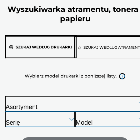
Wyszukiwarka atramentu, tonera 
papieru
Wybierz
SZUKAJ WEDŁUG DRUKARKI
SZUKAJ WEDŁUG ATRAMEN
model
drukarki
z
Wybierz model drukarki z poniższej listy.
poniższej
listy.
Asortyment
D
Naciśnij
Naciśnij
Naciśnij
r
Serię
Model
Enter,
Enter,
Enter,
u
D
D
aby
aby
aby
k
r
r