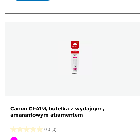
Canon GI-41M, butelka z wydajnym,
amarantowym atramentem
0.0
(0)
0.0