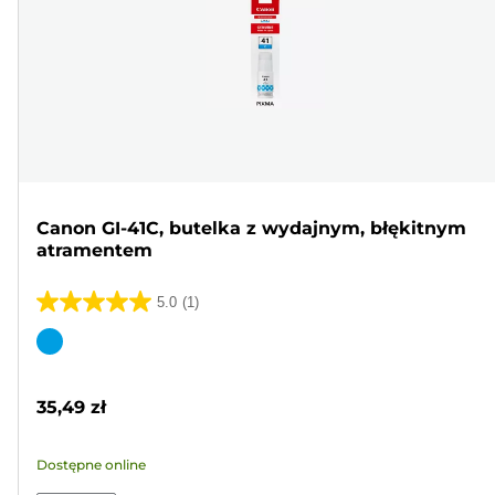
Canon GI-41C, butelka z wydajnym, błękitnym
atramentem
5.0
(1)
5.0
na
Wkład
5
kolorowy
gwiazdek.
35,49 zł
1
Recenzja
Dostępne online