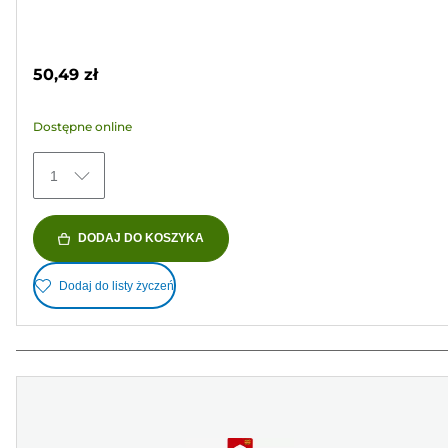
na
Wkład
5
kolorowy
gwiazdek.
50,49 zł
1
Recenzja
Dostępne online
1
DODAJ DO KOSZYKA
Dodaj do listy życzeń