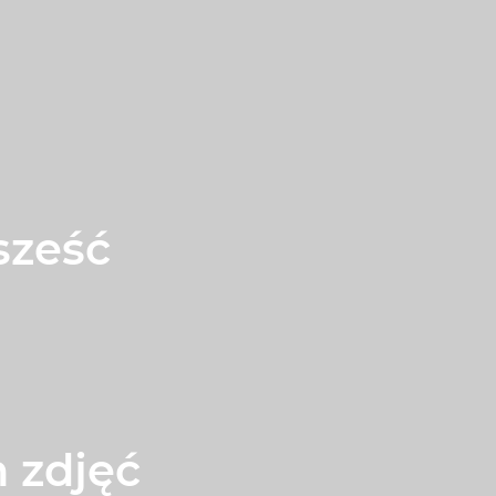
sześć
 zdjęć