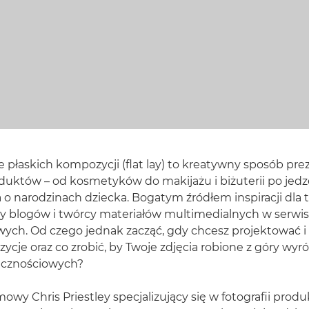
 płaskich kompozycji (flat lay) to kreatywny sposób pr
duktów – od kosmetyków do makijażu i biżuterii po jedze
o narodzinach dziecka. Bogatym źródłem inspiracji dla 
zy blogów i twórcy materiałów multimedialnych w serwi
ych. Od czego jednak zacząć, gdy chcesz projektować i 
cje oraz co zrobić, by Twoje zdjęcia robione z góry wyró
ecznościowych?
owy Chris Priestley specjalizujący się w fotografii produ