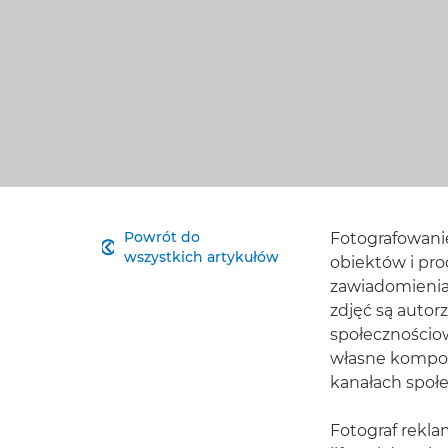
Powrót do
Fotografowanie

wszystkich artykułów
obiektów i pro
zawiadomienia 
zdjęć są autor
społecznościow
własne kompozy
kanałach społ
Fotograf reklam