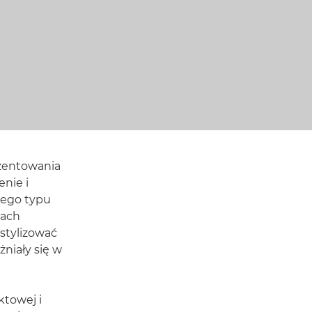
ezentowania
nie i
tego typu
sach
stylizować
żniały się w
ktowej i