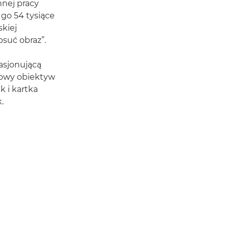
nnej pracy
go 54 tysiące
skiej
suć obraz”.
pasjonującą
dowy obiektyw
 i kartka
.