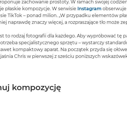
 proponuje zachowanie prostoty. W ramach swojej codzie
uje płaskie kompozycje. W serwisie
Instagram
obserwuje 
isie TikTok – ponad milion. „W przypadku elementów pła
ej naprawdę znaczy więcej, a rozpraszające tło może zep
est to rodzaj fotografii dla każdego. Aby wypróbować tę 
potrzeba specjalistycznego sprzętu – wystarczy standar
nawet kompaktowy aparat. Na początek przyda się ołówek
yjaśnia Chris w pierwszej z sześciu poniższych wskazówek
anuj kompozycję