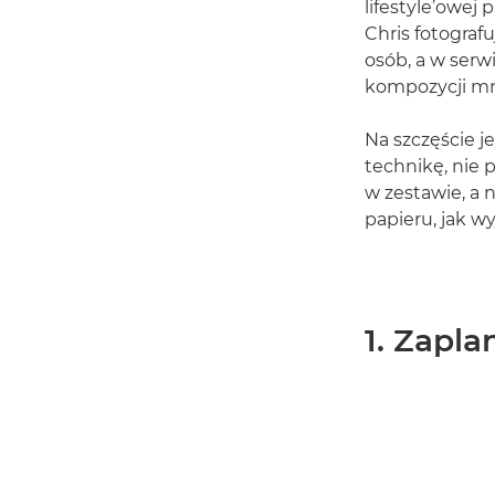
lifestyle’owej
Chris fotograf
osób, a w serw
kompozycji mni
Na szczęście j
technikę, nie 
w zestawie, a 
papieru, jak w
1. Zapl