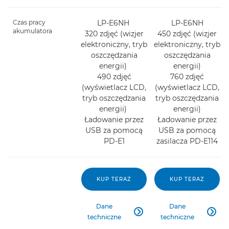
Czas pracy
LP-E6NH
LP-E6NH
akumulatora
320 zdjęć (wizjer
450 zdjęć (wizjer
elektroniczny, tryb
elektroniczny, tryb
oszczędzania
oszczędzania
energii)
energii)
490 zdjęć
760 zdjęć
(wyświetlacz LCD,
(wyświetlacz LCD,
tryb oszczędzania
tryb oszczędzania
energii)
energii)
Ładowanie przez
Ładowanie przez
USB za pomocą
USB za pomocą
PD-E1
zasilacza PD-E114
KUP TERAZ
KUP TERAZ
Dane
Dane


techniczne
techniczne