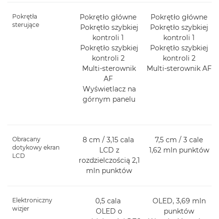
Pokrętła
Pokrętło główne
Pokrętło główne
sterujące
Pokrętło szybkiej
Pokrętło szybkiej
kontroli 1
kontroli 1
Pokrętło szybkiej
Pokrętło szybkiej
kontroli 2
kontroli 2
Multi-sterownik
Multi-sterownik AF
AF
Wyświetlacz na
górnym panelu
Obracany
8 cm / 3,15 cala
7,5 cm / 3 cale
dotykowy ekran
LCD z
1,62 mln punktów
LCD
rozdzielczością 2,1
mln punktów
Elektroniczny
0,5 cala
OLED, 3,69 mln
wizjer
OLED o
punktów