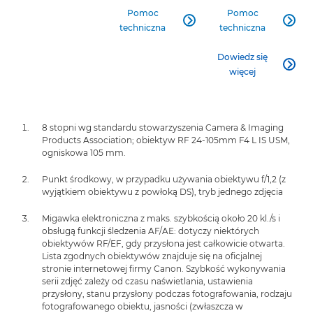
Pomoc
Pomoc


techniczna
techniczna
Dowiedz się

więcej
8 stopni wg standardu stowarzyszenia Camera & Imaging
Products Association; obiektyw RF 24-105mm F4 L IS USM,
ogniskowa 105 mm.
Punkt środkowy, w przypadku używania obiektywu f/1,2 (z
wyjątkiem obiektywu z powłoką DS), tryb jednego zdjęcia
Migawka elektroniczna z maks. szybkością około 20 kl./s i
obsługą funkcji śledzenia AF/AE: dotyczy niektórych
obiektywów RF/EF, gdy przysłona jest całkowicie otwarta.
Lista zgodnych obiektywów znajduje się na oficjalnej
stronie internetowej firmy Canon. Szybkość wykonywania
serii zdjęć zależy od czasu naświetlania, ustawienia
przysłony, stanu przysłony podczas fotografowania, rodzaju
fotografowanego obiektu, jasności (zwłaszcza w