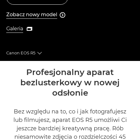
Zobacz nowy model

Zobacz nowy model
Galeria

Galeria
Canon EOS R5
Toggle breadcrumbs
Wprowadzenie
Profesjonalny aparat
bezlusterkowy w nowej
Dane techniczne
odsłonie
Galeria
Bez względu na to, co i jak fotografujesz
Recenzje
lub filmujesz, aparat EOS R5 umożliwi Ci
jeszcze bardziej kreatywną pracę. Rób
Pomoc techniczna
niesamowite zdjęcia o rozdzielczości 45