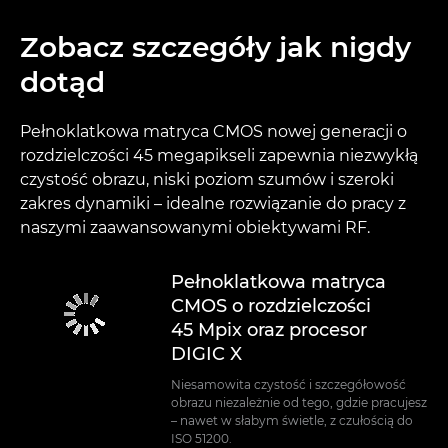
Zobacz szczegóły jak nigdy
dotąd
Pełnoklatkowa matryca CMOS nowej generacji o
rozdzielczości 45 megapikseli zapewnia niezwykłą
czystość obrazu, niski poziom szumów i szeroki
zakres dynamiki – idealne rozwiązanie do pracy z
naszymi zaawansowanymi obiektywami RF.
Pełnoklatkowa matryca
CMOS o rozdzielczości
45 Mpix oraz procesor
DIGIC X
Niesamowita czystość i szczegółowość
obrazu niezależnie od tego, gdzie pracujesz
– nawet w słabym świetle, z czułością do
ISO 51200.