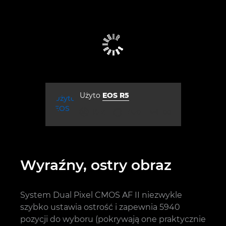
Użyto
EOS R5
przysłona
czas naświetlania
ISO



f/2.8
1/320
100
Wyraźny, ostry obraz
System Dual Pixel CMOS AF II niezwykle
szybko ustawia ostrość i zapewnia 5940
pozycji do wyboru (pokrywają one praktycznie