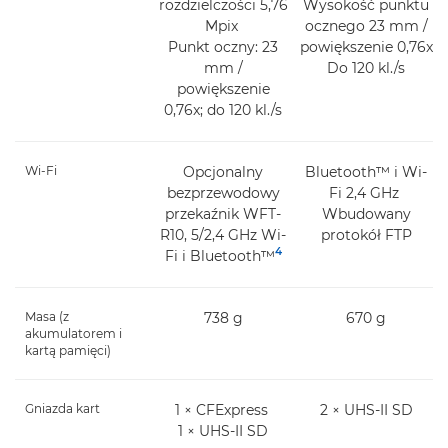
rozdzielczości 5,76
Wysokość punktu
Mpix
ocznego 23 mm /
Punkt oczny: 23
powiększenie 0,76x
mm /
Do 120 kl./s
powiększenie
0,76x; do 120 kl./s
Wi-Fi
Opcjonalny
Bluetooth™ i Wi-
bezprzewodowy
Fi 2,4 GHz
przekaźnik WFT-
Wbudowany
R10, 5/2,4 GHz Wi-
protokół FTP
4
Fi i Bluetooth™
Masa (z
738 g
670 g
akumulatorem i
kartą pamięci)
Gniazda kart
1 × CFExpress
2 × UHS-II SD
1 × UHS-II SD