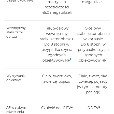
pikseli (około MP)
matryca o
megapiksela
rozdzielczości
45,0 megapikseli
Wewnętrzny
Tak, 5-osiowy
5-osiowy
stabilizator
wewnętrzny
stabilizator obrazu
obrazu
stabilizator obrazu.
w korpusie
Do 8 stopni w
Do 8 stopni w
przypadku użycia
przypadku użycia
zgodnych
zgodnych
1
1
obiektywów RF
obiektywów RF
Wykrywanie
Ciało, twarz, oko,
Ciało, twarz, oko,
obiektów
zwierzę, pojazd
zwierzę, pojazdy
(w tym samoloty i
pociągi)
2
2
AF w słabym
Czułość do -6 EV
-6,5 EV
oświetleniu