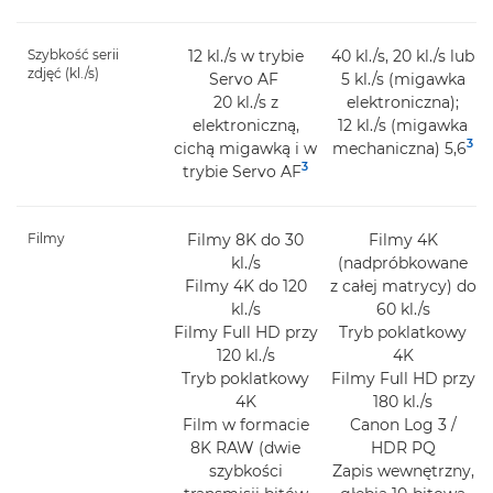
Szybkość serii
12 kl./s w trybie
40 kl./s, 20 kl./s lub
zdjęć (kl./s)
Servo AF
5 kl./s (migawka
20 kl./s z
elektroniczna);
elektroniczną,
12 kl./s (migawka
3
cichą migawką i w
mechaniczna) 5,6
3
trybie Servo AF
Filmy
Filmy 8K do 30
Filmy 4K
kl./s
(nadpróbkowane
Filmy 4K do 120
z całej matrycy) do
kl./s
60 kl./s
Filmy Full HD przy
Tryb poklatkowy
120 kl./s
4K
Tryb poklatkowy
Filmy Full HD przy
4K
180 kl./s
Film w formacie
Canon Log 3 /
8K RAW (dwie
HDR PQ
szybkości
Zapis wewnętrzny,