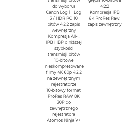
transmisji bitów
głębia 10-bitowa
do wyboru)
4:2:2
Canon Log 1 i Log
Kompresja IPB
3 / HDR PQ 10
6K ProRes Raw,
bitów 4:2:2 zapis
zapis zewnętrzny
wewnętrzny
Kompresja All-I,
IPB i IBP o niższej
szybkości
transmisji bitów
10-bitowe
nieskompresowane
filmy 4K 60p 4:2:2
na zewnętrznym
rejestratorze
10-bitowy format
ProRes RAW 8K
30P do
zewnętrznego
rejestratora
Atomos Ninja V+