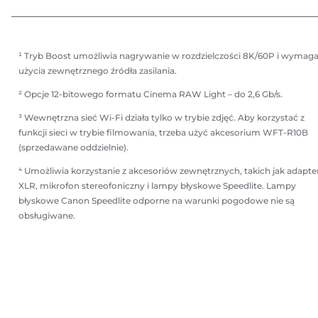
¹ Tryb Boost umożliwia nagrywanie w rozdzielczości 8K/60P i wymag
użycia zewnętrznego źródła zasilania.
² Opcje 12-bitowego formatu Cinema RAW Light – do 2,6 Gb/s.
³ Wewnętrzna sieć Wi-Fi działa tylko w trybie zdjęć. Aby korzystać z
funkcji sieci w trybie filmowania, trzeba użyć akcesorium WFT-R10B
(sprzedawane oddzielnie).
⁴ Umożliwia korzystanie z akcesoriów zewnętrznych, takich jak adapte
XLR, mikrofon stereofoniczny i lampy błyskowe Speedlite. Lampy
błyskowe Canon Speedlite odporne na warunki pogodowe nie są
obsługiwane.