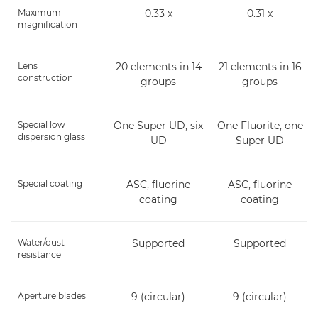
Maximum
0.33 x
0.31 x
magnification
Lens
20 elements in 14
21 elements in 16
construction
groups
groups
Special low
One Super UD, six
One Fluorite, one
dispersion glass
UD
Super UD
Special coating
ASC, fluorine
ASC, fluorine
coating
coating
Water/dust-
Supported
Supported
resistance
Aperture blades
9 (circular)
9 (circular)