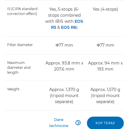
IS (CIPA standard
Yes, 5-stops (6-
Yes (4-stops)
correction effect)
stops combined
with IBIS with
EOS
R5
&
EOS R6
)
Filter diameter
Φ77 mm
Φ77 mm
Maximum
Approx. 93.8 mm x
Approx. 94 mm x
diameter and
207.6 mm
193 mm
length
Weight
Approx. 1,370 g
Approx. 1,570 g
(tripod mount
(tripod mount
separate)
separate)
Dane

KUP TERAZ
techniczne