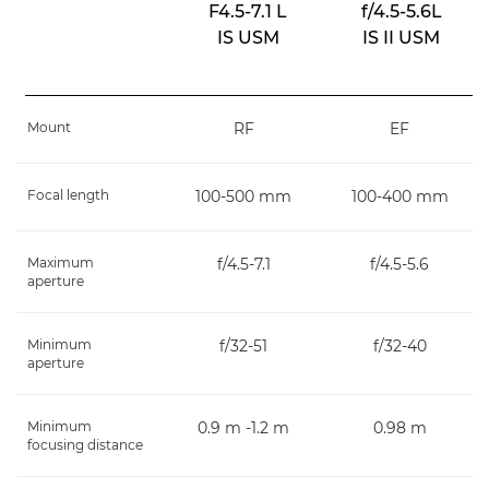
F4.5-7.1 L
f/4.5-5.6L
IS USM
IS II USM
Mount
RF
EF
Focal length
100-500 mm
100-400 mm
Maximum
f/4.5-7.1
f/4.5-5.6
aperture
Minimum
f/32-51
f/32-40
aperture
Minimum
0.9 m -1.2 m
0.98 m
focusing distance