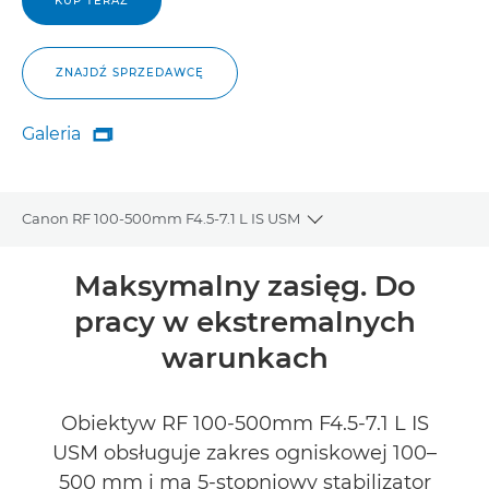
KUP TERAZ
ZNAJDŹ SPRZEDAWCĘ
Galeria

Galeria
Canon RF 100-500mm F4.5-7.1 L IS USM
Toggle breadcrumbs
Wprowadzenie
Maksymalny zasięg. Do
pracy w ekstremalnych
Dane techniczne
warunkach
Galeria
Obiektyw RF 100-500mm F4.5-7.1 L IS
Recenzje
USM obsługuje zakres ogniskowej 100–
500 mm i ma 5-stopniowy stabilizator