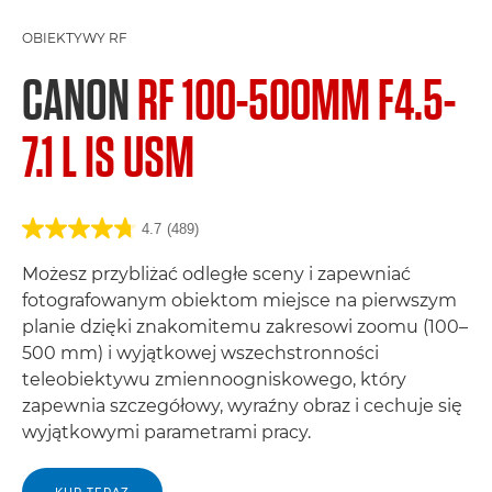
OBIEKTYWY RF
CANON
RF 100-500MM F4.5-
7.1 L IS USM
4.7
(489)
Możesz przybliżać odległe sceny i zapewniać
fotografowanym obiektom miejsce na pierwszym
planie dzięki znakomitemu zakresowi zoomu (100–
500 mm) i wyjątkowej wszechstronności
teleobiektywu zmiennoogniskowego, który
zapewnia szczegółowy, wyraźny obraz i cechuje się
wyjątkowymi parametrami pracy.