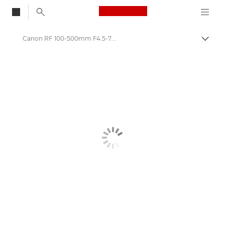
Canon Logo, back to
Canon RF 100-500mm F4.5-7.1 L IS USM
Przeł
Canon
Obiektywy do aparatów Canon