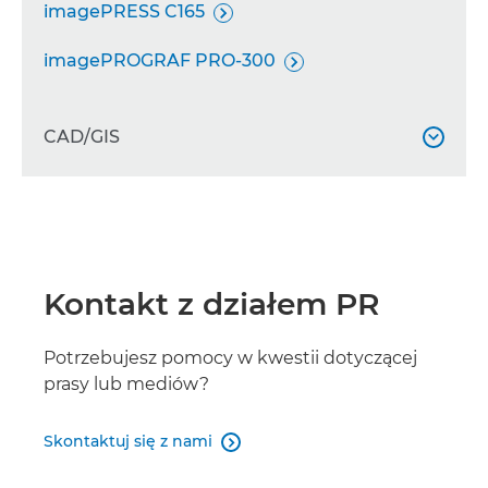
imagePRESS C165

imagePROGRAF PRO-300

CAD/GIS

imagePROGRAF TC-21

imagePROGRAF TC-21M

Kontakt z działem PR
imagePROGRAF TZ-32000

imagePROGRAF TX-4200/TX-3200
Potrzebujesz pomocy w kwestii dotyczącej

prasy lub mediów?
Plotwave T30-35 Series

Skontaktuj się z nami

Plotwave T50-55 Series
