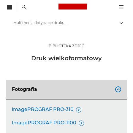
Canon Logo, back to
Multimedia dotyczące druku wielkoformatowego – centrum prasowe firmy Canon
Przeł
Canon
Centrum prasowe
BIBLIOTEKA ZDJĘĆ
Zdjęcia produktów – Centrum Prasowe Canon
Druk wielkoformatowy
Fotografia

imagePROGRAF PRO-310

ImagePROGRAF PRO-1100
