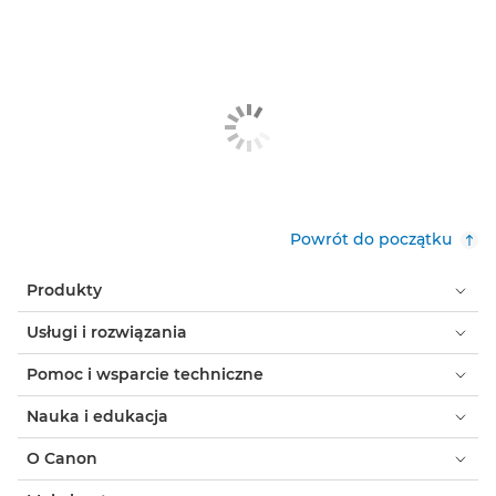
Plotwave T75 Series

New Colorwave T-Series

imagePROGRAF TM-355/350

imagePROGRAF TC-20M

imagePROGRAF TC-20

Powrót do początku
imagePROGRAF TA-20

Produkty
imagePROGRAF TA-30

Usługi i rozwiązania
Océ ColorWave 3500

Pomoc i wsparcie techniczne
Océ ColorWave 3700
Nauka i edukacja

O Canon