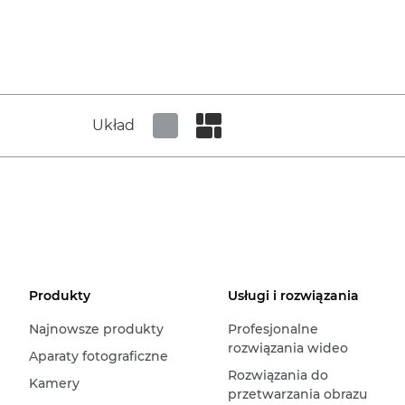
Układ
Set tiled view
Set masonry view
Produkty
Usługi i rozwiązania
Najnowsze produkty
Profesjonalne
rozwiązania wideo
Aparaty fotograficzne
Rozwiązania do
Kamery
przetwarzania obrazu