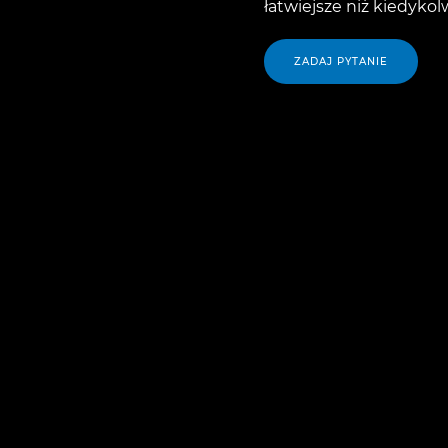
łatwiejsze niż kiedykol
ZADAJ PYTANIE