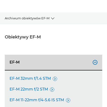
Archiwum obiektywów EF-M
ARCHIWUM OBIEKTYWÓW EF-M
Obiektywy EF-M
ODKRYJ SYSTEM EOS R
WYSZUKIWARKA OBIEKTYWÓW
EF-M

WSPARCIE
EF-M 32mm f/1.4 STM

EF-M 22mm f/2 STM

EF-M 11-22mm f/4-5.6 IS STM
