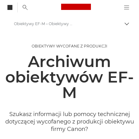
Canon Logo, back to
Obiektywy EF-M – Obiektywy – Obiektywy do kamer i aparatów
Przeł
Canon
OBIEKTYWY WYCOFANE Z PRODUKCJI
Obiektywy do aparatów Canon
Archiwum
obiektywów EF-
M
Szukasz informacji lub pomocy technicznej
dotyczącej wycofanego z produkcji obiektywu
firmy Canon?