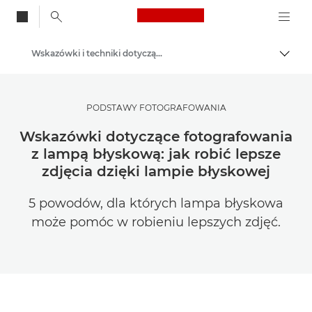
Canon Logo, back to
Wskazówki i techniki dotyczące fotografii i drukowania
Przeł
Canon
Zainspiruj się | Wskazówki dotyczące fotografii i wydruku oraz przewodniki dla kupujących
PODSTAWY FOTOGRAFOWANIA
Wskazówki dotyczące fotografowania
z lampą błyskową: jak robić lepsze
zdjęcia dzięki lampie błyskowej
5 powodów, dla których lampa błyskowa
może pomóc w robieniu lepszych zdjęć.