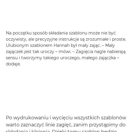
Na początku sposób składania szablonu może nie być
oczywisty, ale precyzyjne instrukcje są zrozumiałe i proste.
Ulubionym szablonem Hannah był mały zając. – Mały
zajączek jest tak uroczy – mówi. – Zagięcia nagle nabierają
sensu i tworzymy takiego uroczego, małego zajączka –
dodaje.
Po wydrukowaniu i wycięciu wszystkich szablonów
warto zaznaczyć linie zagięć, zanim przystąpimy do
składania i klejenia. Dzięki temu szablon będzie