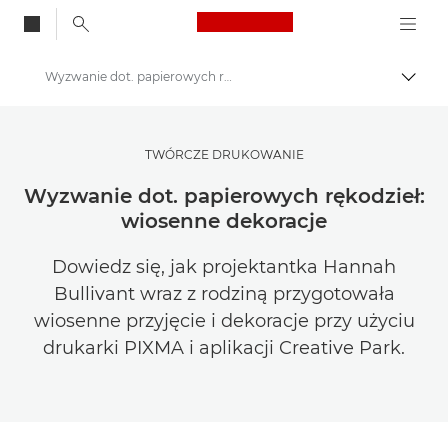
Canon Logo, back to
Wyzwanie dot. papierowych rękodzieł: wiosna
Przeł
Canon
Zainspiruj się | Wskazówki dotyczące fotografii i wydruku oraz przewodniki dla kupujących
TWÓRCZE DRUKOWANIE
Wskazówki i techniki dotyczące fotografii i drukowania
Wyzwanie dot. papierowych rękodzieł:
wiosenne dekoracje
Dowiedz się, jak projektantka Hannah
Bullivant wraz z rodziną przygotowała
wiosenne przyjęcie i dekoracje przy użyciu
drukarki PIXMA i aplikacji Creative Park.