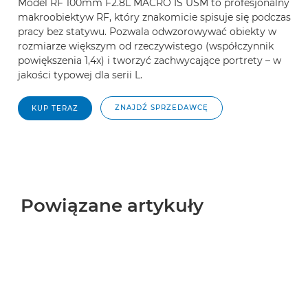
Model RF 100mm F2.8L MACRO IS USM to profesjonalny
makroobiektyw RF, który znakomicie spisuje się podczas
pracy bez statywu. Pozwala odwzorowywać obiekty w
rozmiarze większym od rzeczywistego (współczynnik
powiększenia 1,4x) i tworzyć zachwycające portrety – w
jakości typowej dla serii L.
ZNAJDŹ SPRZEDAWCĘ
KUP TERAZ
Powiązane artykuły