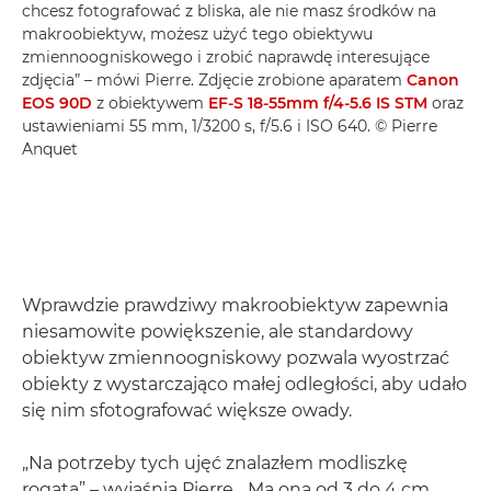
chcesz fotografować z bliska, ale nie masz środków na
makroobiektyw, możesz użyć tego obiektywu
zmiennoogniskowego i zrobić naprawdę interesujące
zdjęcia” – mówi Pierre. Zdjęcie zrobione aparatem
Canon
EOS 90D
z obiektywem
EF-S 18-55mm f/4-5.6 IS STM
oraz
ustawieniami 55 mm, 1/3200 s, f/5.6 i ISO 640. © Pierre
Anquet
Wprawdzie prawdziwy makroobiektyw zapewnia
niesamowite powiększenie, ale standardowy
obiektyw zmiennoogniskowy pozwala wyostrzać
obiekty z wystarczająco małej odległości, aby udało
się nim sfotografować większe owady.
„Na potrzeby tych ujęć znalazłem modliszkę
rogatą” – wyjaśnia Pierre. „Ma ona od 3 do 4 cm