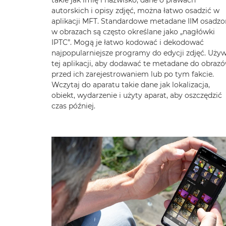
takie jak imię i nazwisko, dane o prawach
autorskich i opisy zdjęć, można łatwo osadzić w
aplikacji MFT. Standardowe metadane IIM osadzo
w obrazach są często określane jako „nagłówki
IPTC”. Mogą je łatwo kodować i dekodować
najpopularniejsze programy do edycji zdjęć. Używ
tej aplikacji, aby dodawać te metadane do obraz
przed ich zarejestrowaniem lub po tym fakcie.
Wczytaj do aparatu takie dane jak lokalizacja,
obiekt, wydarzenie i użyty aparat, aby oszczędzić
czas później.