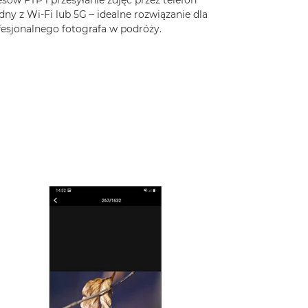
sów FTP i przesyłanie zdjęć przez telefon
ny z Wi-Fi lub 5G – idealne rozwiązanie dla
fesjonalnego fotografa w podróży.