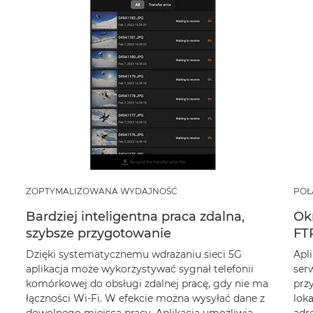
ZOPTYMALIZOWANA WYDAJNOŚĆ
POŁ
Bardziej inteligentna praca zdalna,
Ok
szybsze przygotowanie
FT
Dzięki systematycznemu wdrażaniu sieci 5G
Apl
aplikacja może wykorzystywać sygnał telefonii
ser
komórkowej do obsługi zdalnej pracę, gdy nie ma
prz
łączności Wi-Fi. W efekcie można wysyłać dane z
loka