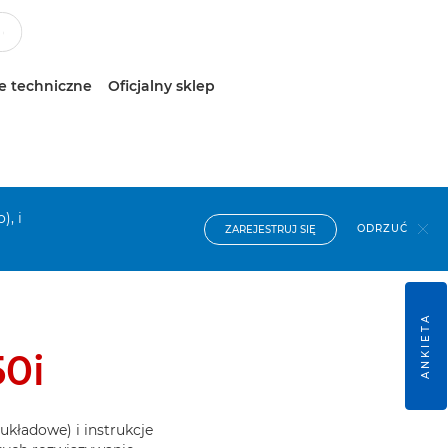
e techniczne
Oficjalny sklep
), i
ODRZUĆ
ZAREJESTRUJ SIĘ
ANKIETA
0i
układowe) i instrukcje