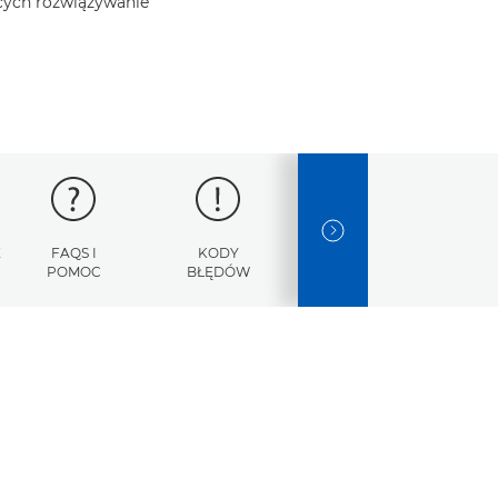
ących rozwiązywanie
NEXT SLIDE
E
FAQS I
KODY
DANE
POMOC
BŁĘDÓW
TECHNICZNE