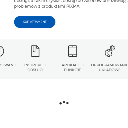
obsługi, a także uzyskać dostęp do zasobów umożliwiaj
problemów z produktami PIXMA.
KUP ATRAMENT
MOWANIE
INSTRUKCJE
APLIKACJE I
OPROGRAMOWANI
OBSŁUGI
FUNKCJE
UKŁADOWE