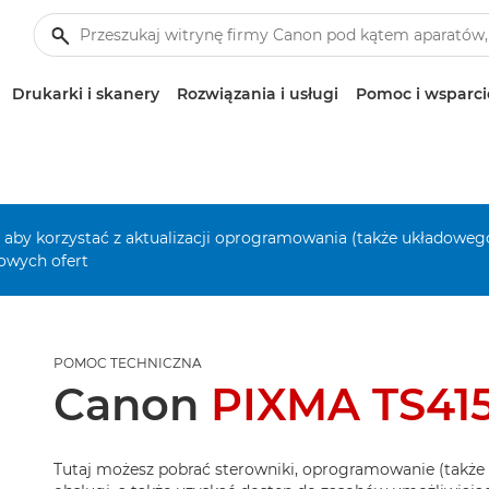
Drukarki i skanery
Rozwiązania i usługi
Pomoc i wsparci
, aby korzystać z aktualizacji oprogramowania (także układowego
owych ofert
POMOC TECHNICZNA
Canon
PIXMA TS415
Tutaj możesz pobrać sterowniki, oprogramowanie (także 