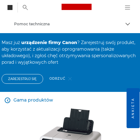
Canon Logo, back to
Pomoc techniczna
Przeł
Canon
Masz już
urządzenie firmy Canon
? Zarejestruj swój produkt,
aby korzystać z aktualizacji oprogramowania (także
układowego), i zgłoś chęć otrzymywania spersonalizowanych
porad i wyjątkowych ofert
ODRZUĆ
ZAREJESTRUJ SIĘ
Gama produktów
ANKIETA
