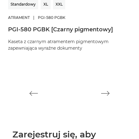
Standardowy
XL
XXL
ATRAMENT
|
PGI-580 PGBK
A
PGI-580 PGBK [Czarny pigmentowy]
C
Kaseta z czarnym atramentem pigmentowym
K
zapewniająca wyraźne dokumenty
z
Zarejestruj się, aby