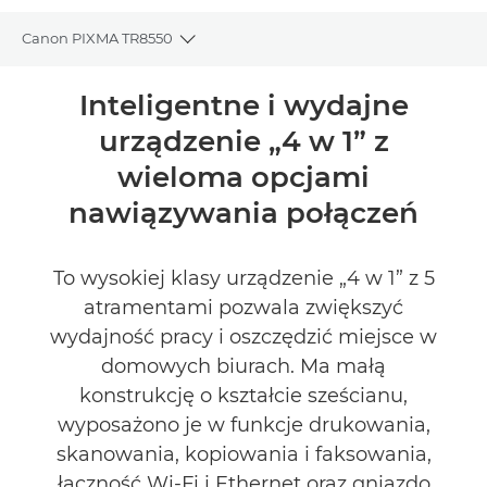
Canon PIXMA TR8550
Toggle breadcrumbs
Wprowadzenie
Inteligentne i wydajne
urządzenie „4 w 1” z
Dane techniczne
wieloma opcjami
Pomoc techniczna
nawiązywania połączeń
KUP ATRAMENT
To wysokiej klasy urządzenie „4 w 1” z 5
atramentami pozwala zwiększyć
wydajność pracy i oszczędzić miejsce w
domowych biurach. Ma małą
konstrukcję o kształcie sześcianu,
wyposażono je w funkcje drukowania,
skanowania, kopiowania i faksowania,
łączność Wi-Fi i Ethernet oraz gniazdo