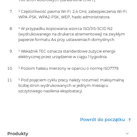
¹ Częstotliwość pasma Wi-Fi: 2,4 GHz; zabezpieczenia Wi-Fi:
WPA-PSK, WPA2-PSK, WEP, hasło administratora.
¹ W przypadku kopiowania wzorca ISO/JIS-SCID N2
(wydrukowanego na drukarce atramentowej) na zwykłym
papierze formatu A4 przy ustawieniach domyślnych.
¹ Wskaźnik TEC oznacza standardowe zużycie energii
elektrycznej przez urządzenie w ciągu 1 tygodnia.
¹ Poziom hałasu mierzony w oparciu o normę ISO7779.
¹ Pod pojęciem cyklu pracy należy rozumieć maksymalną
liczbę stron wydrukowanych w jednym miesiącu
szczytowego nasilenia eksploatacji.
Powrót do początku
Produkty