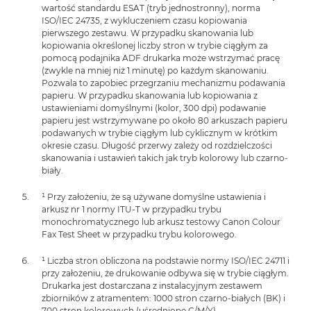
wartość standardu ESAT (tryb jednostronny), norma
ISO/IEC 24735, z wykluczeniem czasu kopiowania
pierwszego zestawu. W przypadku skanowania lub
kopiowania określonej liczby stron w trybie ciągłym za
pomocą podajnika ADF drukarka może wstrzymać pracę
(zwykle na mniej niż 1 minutę) po każdym skanowaniu.
Pozwala to zapobiec przegrzaniu mechanizmu podawania
papieru. W przypadku skanowania lub kopiowania z
ustawieniami domyślnymi (kolor, 300 dpi) podawanie
papieru jest wstrzymywane po około 80 arkuszach papieru
podawanych w trybie ciągłym lub cyklicznym w krótkim
okresie czasu. Długość przerwy zależy od rozdzielczości
skanowania i ustawień takich jak tryb kolorowy lub czarno-
biały.
¹ Przy założeniu, że są używane domyślne ustawienia i
arkusz nr 1 normy ITU-T w przypadku trybu
monochromatycznego lub arkusz testowy Canon Colour
Fax Test Sheet w przypadku trybu kolorowego.
¹ Liczba stron obliczona na podstawie normy ISO/IEC 24711 i
przy założeniu, że drukowanie odbywa się w trybie ciągłym.
Drukarka jest dostarczana z instalacyjnym zestawem
zbiorników z atramentem: 1000 stron czarno-białych (BK) i
700 stron kolorowych (uśrednione C/M/Y).