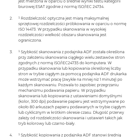
jest mierzona w oparciu o średnie wyniki testu kategorii
biurowej ESAT zgodnie z normą ISO/IEC 24734.
¹ Rozdzielczość optyczna jest miarą maksymalnej
sprzętowej rozdzielczości próbkowania w oparciu o normę
ISO 14473. W przypadku skanowania w wysokiej
rozdzielczości wielkość obszaru skanowania jest
ograniczona.
¹ Szybkość skanowania z podajnika ADF została określona
przy założeniu skanowania ciągłego wielu zestawów stron
zgodnych z normą ISO/IEC24735 do komputera. W
przypadku skanowania lub kopiowania określonej liczby
stron w trybie ciągłym za pomocą podajnika ADF drukarka
może wstrzymać pracę (zwykle na mniej niż 1 minutę) po
każdym skanowaniu. Pozwala to zapobiec przegrzaniu
mechanizmu podawania papieru. W przypadku
skanowania lub kopiowania z ustawieniami domyślnymi
(kolor, 300 dpi) podawanie papieru jest wstrzymywane po
około 80 arkuszach papieru podawanych w trybie ciągłym
lub cyklicznym w krótkim okresie czasu. Długość przerwy
zależy od rozdzielczości skanowania i ustawień takich jak
tryb kolorowy lub czarno-biały.
¹ Szybkość kopiowania z podajnika ADF stanowi średnią