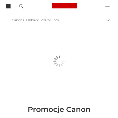
Canon Logo, back to
Canon Cashback | oferty | promocje
Przeł
Canon
Promocje Canon