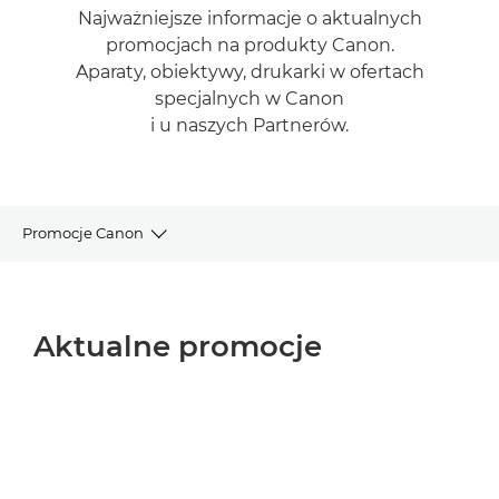
Najważniejsze informacje o aktualnych
promocjach na produkty Canon.
Aparaty, obiektywy, drukarki w ofertach
specjalnych w Canon
i u naszych Partnerów.
Promocje Canon
Najnowsze promocje
Aktualne promocje
Pozostałe promocje
PROMOCJE ZAKOŃCZONE