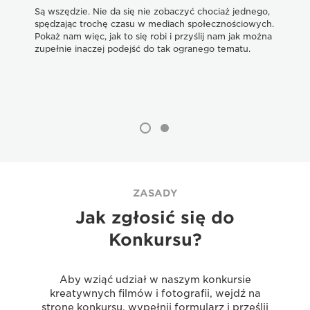
Są wszędzie. Nie da się nie zobaczyć chociaż jednego,
Wid
spędzając trochę czasu w mediach społecznościowych.
prz
Pokaż nam więc, jak to się robi i przyślij nam jak można
Krz
zupełnie inaczej podejść do tak ogranego tematu.
coś
ZASADY
Jak zgłosić się do
Konkursu?
Aby wziąć udział w naszym konkursie
kreatywnych filmów i fotografii, wejdź na
stronę konkursu, wypełnij formularz i prześlij