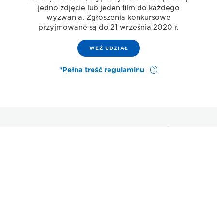
jedno zdjęcie lub jeden film do każdego
wyzwania. Zgłoszenia konkursowe
przyjmowane są do 21 września 2020 r.
WEŹ UDZIAŁ
*Pełna treść regulaminu
Co chcemy zobaczyć?
Firma Canon i niezależni profesjonaliści z różnych
dziedzin związanych z tworzeniem sztuki wizualnej
będą oceniać zgłoszenia pod kątem stylu,
kreatywności, siły oddziaływania, oryginalności i
narracji.
*Pełna treść regulaminu