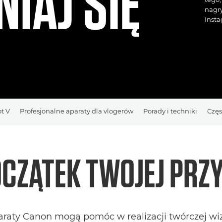
IAJ SIĘ
nagry
Insta
t V
Profesjonalne aparaty dla vlogerów
Porady i techniki
Częs
OCZĄTEK TWOJEJ PRZ
aty Canon mogą pomóc w realizacji twórczej wizj