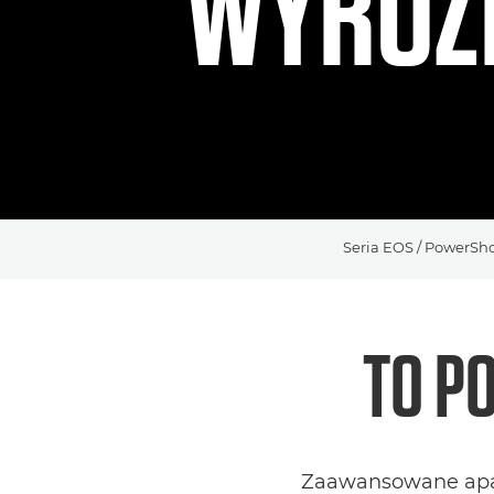
WYRÓŻN
Seria EOS / PowerSho
TO P
Zaawansowane apar