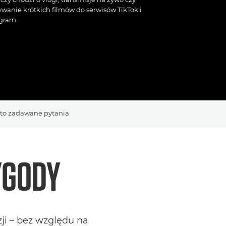
wanie krótkich filmów do serwisów TikTok i
gram.
to zadawane pytania
YGODY
i – bez względu na