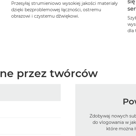
si
Przesyłaj strumieniowo wysokiej jakości materiały
se
dzięki bezproblemowej łączności, ostremu
obrazowi i czystemu dźwiękowi.
Szy
wyso
dla 
ane przez twórców
Po
Zdobywaj nowych sub
do vlogowania w jako
które można ł