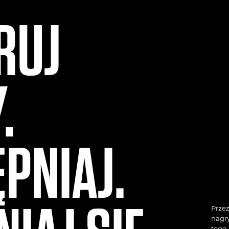
RUJ
.
PNIAJ.
Przez
nagry
tego,