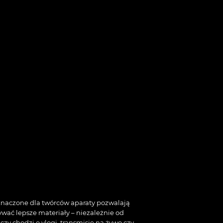
naczone dla twórców aparaty pozwalają
wać lepsze materiały – niezależnie od
 czy chodzi o vlogi, transmisje na żywo czy