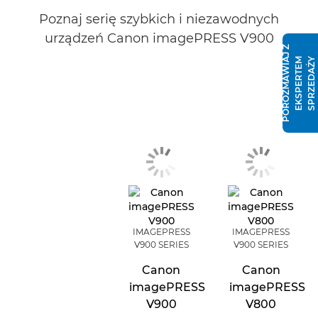
Poznaj serię szybkich i niezawodnych
urządzeń Canon imagePRESS V900
P
O
R
O
Z
M
A
W
I
J
Z
E
K
S
P
E
R
T
E
S
P
R
Z
E
D
A
Ż
A
M
Y
IMAGEPRESS
IMAGEPRESS
V900 SERIES
V900 SERIES
Canon
Canon
imagePRESS
imagePRESS
V900
V800