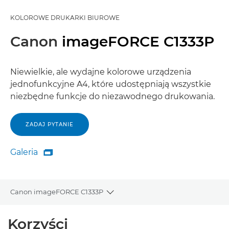
KOLOROWE DRUKARKI BIUROWE
Canon
imageFORCE C1333P
Niewielkie, ale wydajne kolorowe urządzenia
jednofunkcyjne A4, które udostępniają wszystkie
niezbędne funkcje do niezawodnego drukowania.
ZADAJ PYTANIE
Galeria

Galeria
Canon imageFORCE C1333P
Toggle breadcrumbs
Wprowadzenie
Korzyści