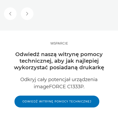
POPRZEDNI SLAJD
NASTĘPNY SLAJD
WSPARCIE
Odwiedź naszą witrynę pomocy
technicznej, aby jak najlepiej
wykorzystać posiadaną drukarkę
Odkryj cały potencjał urządzenia
imageFORCE C1333P.
ODWIEDŹ WITRYNĘ POMOCY TECHNICZNEJ