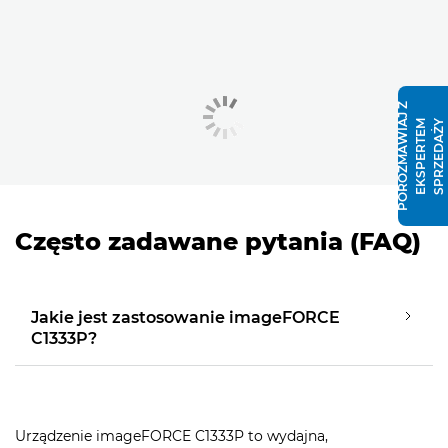
P
O
R
O
Z
M
A
W
I
J
Z
E
K
S
P
E
R
T
E
S
P
R
Z
E
D
A
Ż
A
M
Y
Często zadawane pytania (FAQ)
Jakie jest zastosowanie imageFORCE
C1333P?
Urządzenie imageFORCE C1333P to wydajna,