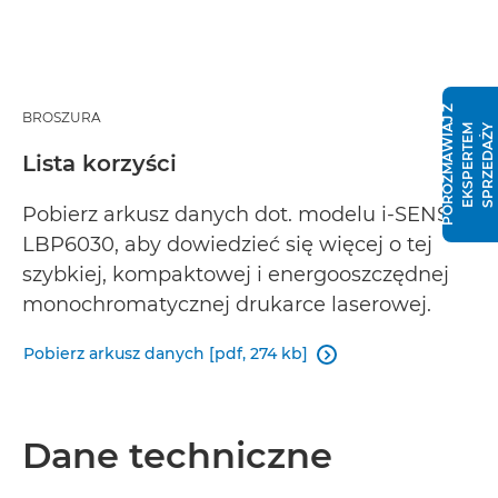
P
O
R
O
Z
M
A
W
I
J
Z
E
K
S
P
E
R
T
E
S
P
R
Z
E
D
A
Ż
BROSZURA
A
M
Y
Lista korzyści
Pobierz arkusz danych dot. modelu i-SENSYS
LBP6030, aby dowiedzieć się więcej o tej
szybkiej, kompaktowej i energooszczędnej
monochromatycznej drukarce laserowej.
Pobierz arkusz danych [pdf, 274 kb]

Dane techniczne