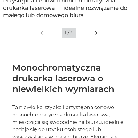
Przystępna cenowo monochromatyczna
drukarka laserowa — idealne rozwiązanie do
Dane techniczne
małego lub domowego biura
Pomoc techniczna
1
/
5
Monochromatyczna
drukarka laserowa o
niewielkich wymiarach
Ta niewielka, szybka i przystępna cenowo
monochromatyczna drukarka laserowa,
mieszcząca się swobodnie na biurku, idealnie
nadaje się do użytku osobistego lub
wykorzystania w małym biurze. Eleganckie,