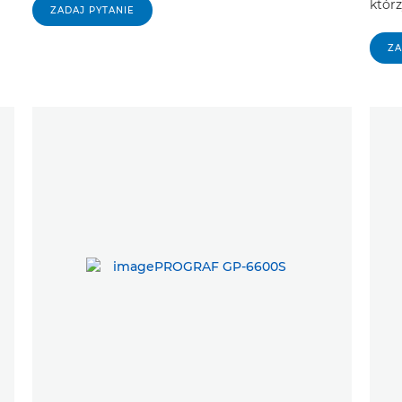
którz
ZADAJ PYTANIE
ZA