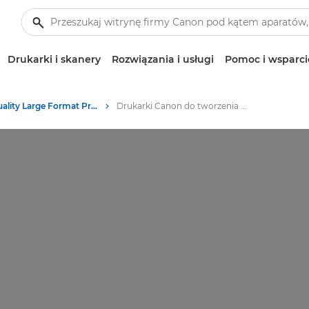
Drukarki i skanery
Rozwiązania i usługi
Pomoc i wsparci
High-Quality Large Format Printers for CAD/GIS and Stunning Graphics
Drukarki Canon do tworzenia wyjątkowych zdjęć i grafiki