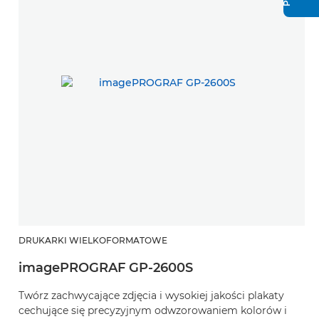
DRUKARKI WIELKOFORMATOWE
D
imagePROGRAF GP-2600S
i
Twórz zachwycające zdjęcia i wysokiej jakości plakaty
T
cechujące się precyzyjnym odwzorowaniem kolorów i
p