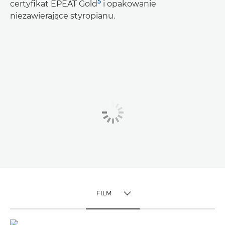
5
certyfikat EPEAT Gold
i opakowanie
niezawierające styropianu.
FILM
TOGGLE MENU
FILM