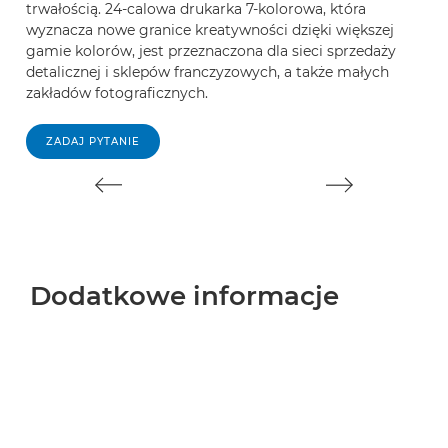
trwałością. 24-calowa drukarka 7-kolorowa, która
f
wyznacza nowe granice kreatywności dzięki większej
k
gamie kolorów, jest przeznaczona dla sieci sprzedaży
w
detalicznej i sklepów franczyzowych, a także małych
s
zakładów fotograficznych.
d
ZADAJ PYTANIE
Dodatkowe informacje