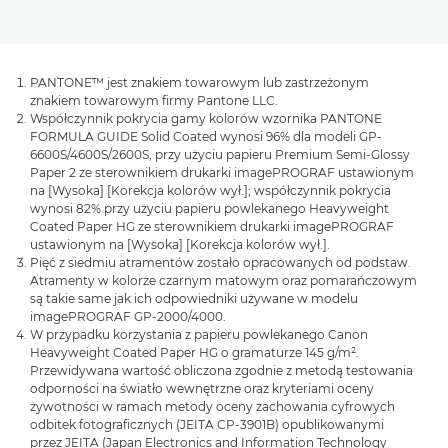
PANTONE™ jest znakiem towarowym lub zastrzeżonym
znakiem towarowym firmy Pantone LLC.
Współczynnik pokrycia gamy kolorów wzornika PANTONE
FORMULA GUIDE Solid Coated wynosi 96% dla modeli GP-
6600S/4600S/2600S, przy użyciu papieru Premium Semi-Glossy
Paper 2 ze sterownikiem drukarki imagePROGRAF ustawionym
na [Wysoka] [Korekcja kolorów wył.]; współczynnik pokrycia
wynosi 82% przy użyciu papieru powlekanego Heavyweight
Coated Paper HG ze sterownikiem drukarki imagePROGRAF
ustawionym na [Wysoka] [Korekcja kolorów wył.].
Pięć z siedmiu atramentów zostało opracowanych od podstaw.
Atramenty w kolorze czarnym matowym oraz pomarańczowym
są takie same jak ich odpowiedniki używane w modelu
imagePROGRAF GP-2000/4000.
W przypadku korzystania z papieru powlekanego Canon
Heavyweight Coated Paper HG o gramaturze 145 g/m².
Przewidywana wartość obliczona zgodnie z metodą testowania
odporności na światło wewnętrzne oraz kryteriami oceny
żywotności w ramach metody oceny zachowania cyfrowych
odbitek fotograficznych (JEITA CP-3901B) opublikowanymi
przez JEITA (Japan Electronics and Information Technology