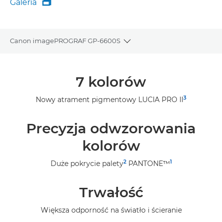
Galeria

Galeria
Canon imagePROGRAF GP-6600S
Toggle breadcrumbs
Wprowadzenie
7 kolorów
Dane techniczne
3
Nowy atrament pigmentowy LUCIA PRO II
Galeria
Precyzja odwzorowania
Pomoc techniczna
kolorów
2
1
Duże pokrycie palety
PANTONE™
Trwałość
Większa odporność na światło i ścieranie