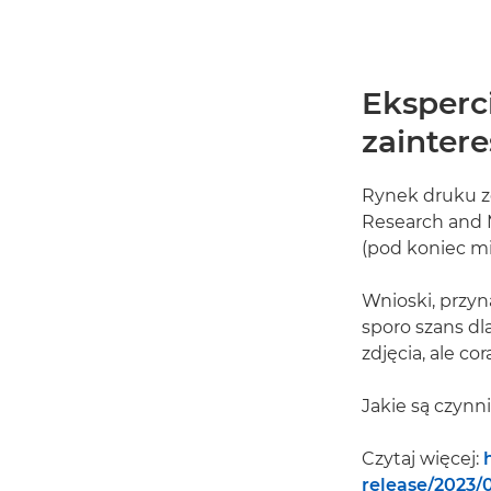
Eksperc
zainter
Rynek druku zd
Research and 
(pod koniec mi
Wnioski, przyn
sporo szans dla
zdjęcia, ale co
Jakie są czynn
Czytaj więcej:
release/2023/