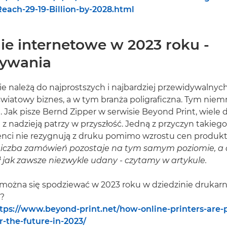
Reach-29-19-Billion-by-2028.html
ie internetowe w 2023 roku -
ywania
nie należą do najprostszych i najbardziej przewidywalnych
wiatowy biznes, a w tym branża poligraficzna. Tym niem
Jak pisze Bernd Zipper w serwisie Beyond Print, wiele 
z nadzieją patrzy w przyszłość. Jedną z przyczyn takiego
klienci nie rezygnują z druku pomimo wzrostu cen produ
Liczba zamówień pozostaje na tym samym poziomie, a o
 jak zawsze niezwykle udany - czytamy w artykule.
można się spodziewać w 2023 roku w dziedzinie drukarn
?
tps://www.beyond-print.net/how-online-printers-are-p
r-the-future-in-2023/