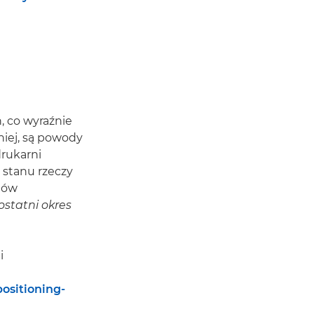
, co wyraźnie
niej, są powody
drukarni
 stanu rzeczy
któw
statni okres
i
ositioning-