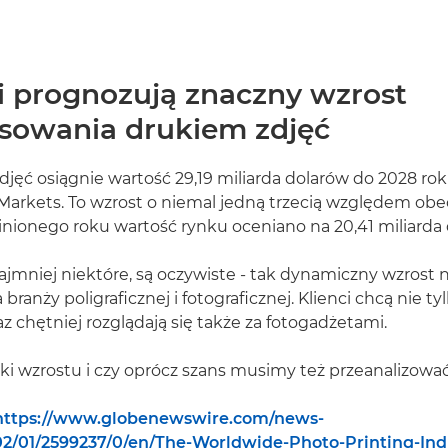
i prognozują znaczny wzrost
esowania drukiem zdjęć
jęć osiągnie wartość 29,19 miliarda dolarów do 2028 ro
Markets. To wzrost o niemal jedną trzecią względem ob
nionego roku wartość rynku oceniano na 20,41 miliarda 
ajmniej niektóre, są oczywiste - tak dynamiczny wzrost n
 branży poligraficznej i fotograficznej. Klienci chcą nie 
raz chętniej rozglądają się także za fotogadżetami.
iki wzrostu i czy oprócz szans musimy też przeanalizowa
https://www.globenewswire.com/news-
02/01/2599237/0/en/The-Worldwide-Photo-Printing-Indu