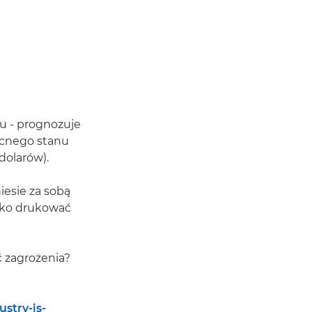
ku - prognozuje
ecnego stanu
dolarów).
iesie za sobą
tylko drukować
ć zagrożenia?
stry-is-