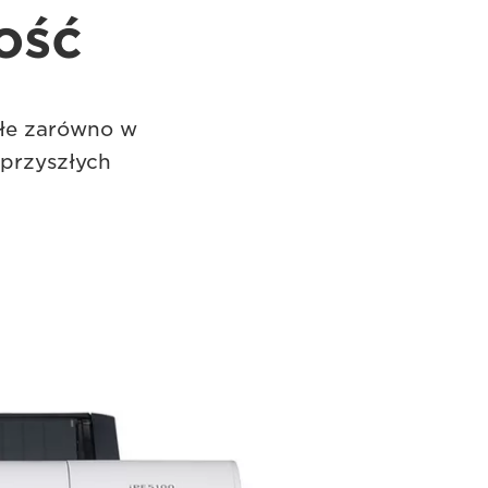
ość
ałe zarówno w
 przyszłych