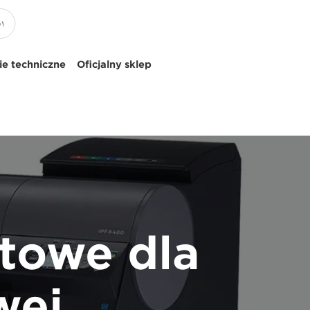
e techniczne
Oficjalny sklep
towe dla
wej