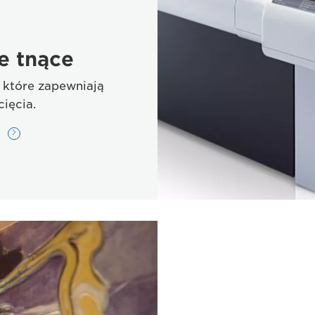
e tnące
 które zapewniają
ięcia.
ę