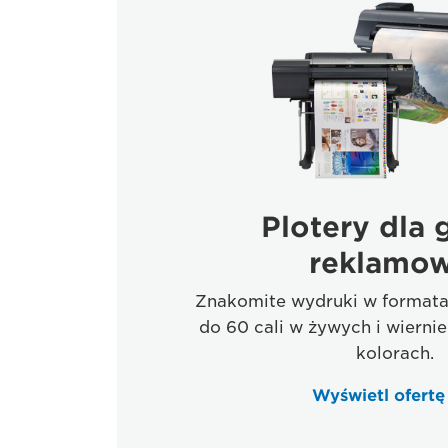
Plotery dla g
reklamow
Znakomite wydruki w formatac
do 60 cali w żywych i wiern
kolorach.
Wyświetl ofert