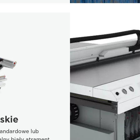
skie
tandardowe lub
lny biały atrament