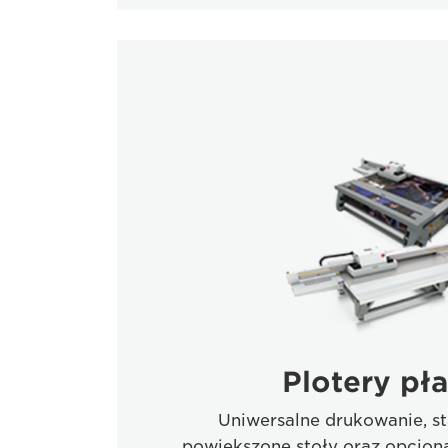
Plotery pła
Uniwersalne drukowanie, s
powiększone stoły oraz opcjona