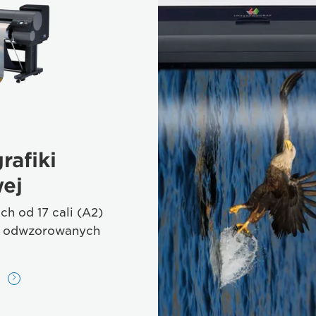
rafiki
ej
h od 17 cali (A2)
ie odwzorowanych
ę