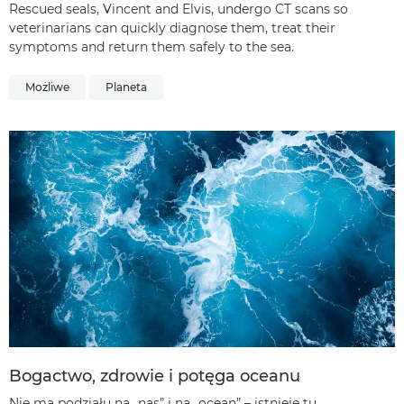
Rescued seals, Vincent and Elvis, undergo CT scans so
veterinarians can quickly diagnose them, treat their
symptoms and return them safely to the sea.
Możliwe
Planeta
Bogactwo, zdrowie i potęga oceanu
Nie ma podziału na „nas” i na „ocean” – istnieje tu