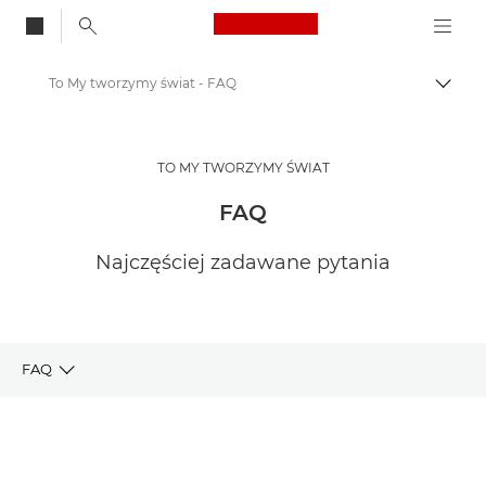
Canon Logo, back to
To My tworzymy świat - FAQ
Przeł
Canon
To My Tworzymy Świat
TO MY TWORZYMY ŚWIAT
FAQ
Najczęściej zadawane pytania
FAQ
Strona główna
Konkurs