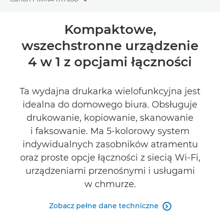
Toggle breadcrumbs
Wprowadzenie
Kompaktowe,
wszechstronne urządzenie
Dane techniczne
4 w 1 z opcjami łączności
Recenzje
Ta wydajna drukarka wielofunkcyjna jest
Pomoc techniczna
idealna do domowego biura. Obsługuje
drukowanie, kopiowanie, skanowanie
KUP ATRAMENT
i faksowanie. Ma 5-kolorowy system
indywidualnych zasobników atramentu
oraz proste opcje łączności z siecią Wi-Fi,
urządzeniami przenośnymi i usługami
w chmurze.
Zobacz pełne dane techniczne
