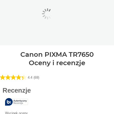
Canon PIXMA TR7650
Oceny i recenzje
4.4
(69)
4.4
na
5
gwiazdek.
69
Recenzji