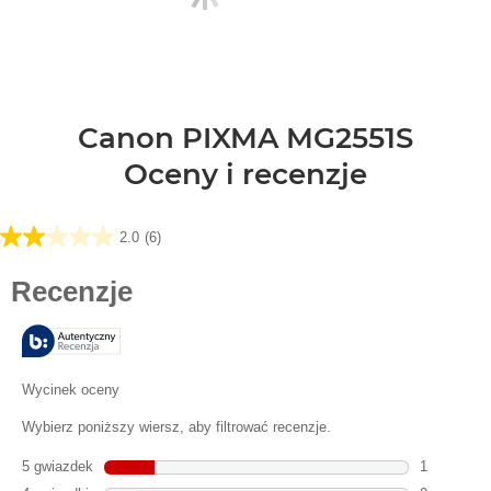
Canon PIXMA MG2551S
Oceny i recenzje
2.0
(6)
2.0
na
5
gwiazdek.
6
Recenzji