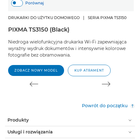
Porównaj
DRUKARKI DO UŻYTKU DOMOWEGO
|
SERIA PIXMA TS3150
D
PIXMA TS3150 (Black)
P
Niedroga wielofunkcyjna drukarka Wi-Fi zapewniająca
W
wyraźny wydruk dokumentów i intensywnie kolorowe
d
fotografie bez obramowania.
w
ZOBACZ NOWY MODEL
KUP ATRAMENT
Powrót do początku
Produkty
Usługi i rozwiązania