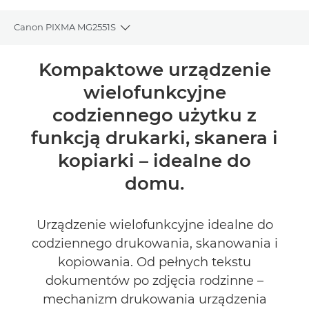
Canon PIXMA MG2551S
Toggle breadcrumbs
Wprowadzenie
Kompaktowe urządzenie
wielofunkcyjne
Dane techniczne
codziennego użytku z
Recenzje
funkcją drukarki, skanera i
kopiarki – idealne do
Pomoc techniczna
domu.
ZNAJDŹ SPRZEDAWCĘ
No Sellers Found
Urządzenie wielofunkcyjne idealne do
codziennego drukowania, skanowania i
kopiowania. Od pełnych tekstu
dokumentów po zdjęcia rodzinne –
mechanizm drukowania urządzenia